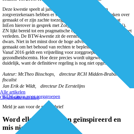
Deze kwestie speelt al jaren en eerstelijnsorganisaties en
zorgverzekeraars hebben er soms harde contractuele afspraken over
gemaakt of er zijn zachte toezeggingen gedaan. Eind april gaat
InEen hierover in gesprek met Zorgverzekeraars Nederland (ZN).
ZN lijkt bereid tot een pragmatische oplossing voor de schade uit het
verleden. De BTW-kwestie zit de eerstelijnszorg desondanks flink
dwars. Niet in het minst door de hoge adviseurskosten die worden
gemaakt om het behoud van rechten te bepleiten.
Vanaf 2016 geldt een vrijstelling voor zorggroepen en
gezondheidscentra. Hoe deze precies wordt uitgewerkt is niet geheel
duidelijk, want de definitieve regeling is nog niet opgesteld.
Auteur:
Mr.Theo Bisschops, directeur RCH Midden-Brabant en
fiscalist
Jan Erik de Wildt, directeur De Eerstelijns
Alle artikelen
BTW-circus voor zorggroepen
Organisatie van zorg
Meld je aan voor de nieuwsbrief
Word elke twee weken geïnspireerd en
mis niets