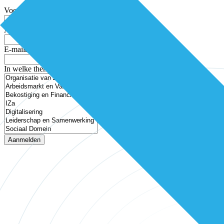
Voornaam
Achternaam
E-mailadres
In welke thema’s ben je geïnteresseerd?
Aanmelden