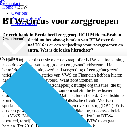
Contact
Home
BTW
Over ons
BTW-circus voor zorggroepen
Partner worden?
Over BiancAI
De rechtbank in Breda heeft zorggroep RCH Midden-Brabant
Onze thema's
recent veroordeeld tot het alsnog betalen van BTW over de
overhead. Vanaf 2016 is er een vrijstelling voor zorggroepen en
gezondheidscentra. Wat is de logica hierachter?
Onze thema's
Al jarenlang is er discussie over de vraag of er BTW van toepassing
is op de overhead van zorggroepen en gezondheidscentra. Het
betrof de GEZ-module, overhead vergoeding of een geïntegreerd
tarief (DBC). De ministeries van VWS en Financiën hebben hierop
geen afgestemd beleid gevoerd. Want zorggroepen en
gezondheidscentra zijn maatschappelijk nuttige organisaties, die bij
veel chronische ziekten in staat zijn om substitutie te realiseren.
Goedkopere zorg dicht bij huis. Dat is kabinetsbeleid. De substitutie
komt uit het duurdere medisch-specialistische circuit. Medisch
specialisten hoeven geen BTW te betalen over de zorg (DBC). Er is
dus een gewenste maatschappelijke ontwikkeling, succesvol beleid
van VWS. Maar duurdere ziekenhuizen behouden hun BTW-
voordeel, terwijl de goedkopere eerstelijnszorg BTW moet gaan
betalen. Tot 2016. Het level playing field is ongelijk.