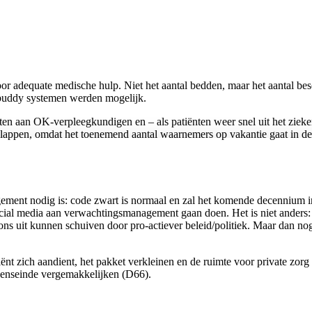
voor adequate medische hulp. Niet het aantal bedden, maar het aantal b
buddy systemen werden mogelijk.
korten aan OK-verpleegkundigen en – als patiënten weer snel uit het zi
lappen, omdat het toenemend aantal waarnemers op vakantie gaat in de z
ement nodig is: code zwart is normaal en zal het komende decennium i
 social media aan verwachtingsmanagement gaan doen. Het is niet anders
s uit kunnen schuiven door pro-actiever beleid/politiek. Maar dan nog:
t zich aandient, het pakket verkleinen en de ruimte voor private zorg v
evenseinde vergemakkelijken (D66).