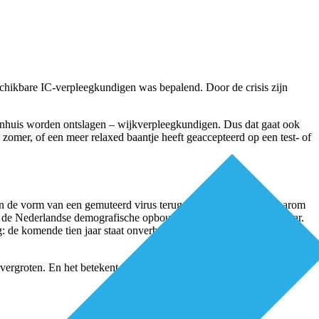
eschikbare IC-verpleegkundigen was bepalend. Door de crisis zijn
ekenhuis worden ontslagen – wijkverpleegkundigen. Dus dat gaat ook
omer, of een meer relaxed baantje heeft geaccepteerd op een test- of
n de vorm van een gemuteerd virus terug blijven keren. Laat daarom
: de Nederlandse demografische opbouw zit nu eenmaal zo in elkaar.
 de komende tien jaar staat onverbiddelijk in het teken van: code
ergroten. En het betekent ook: vooraf criteria opstellen op basis van