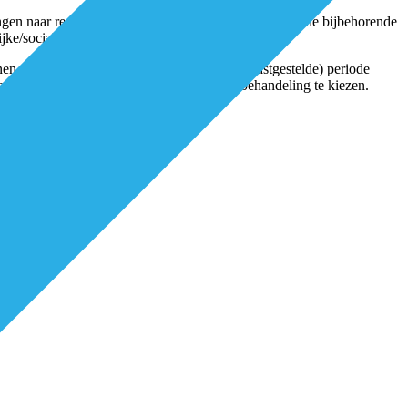
ngen naar regionale populatiebekostiging (luister naar de bijbehorende
ke/sociale dienstplicht.
nnen een bepaalde (op basis van de diagnose vastgestelde) periode
gen risico een buitenlandse of onorthodoxe behandeling te kiezen.