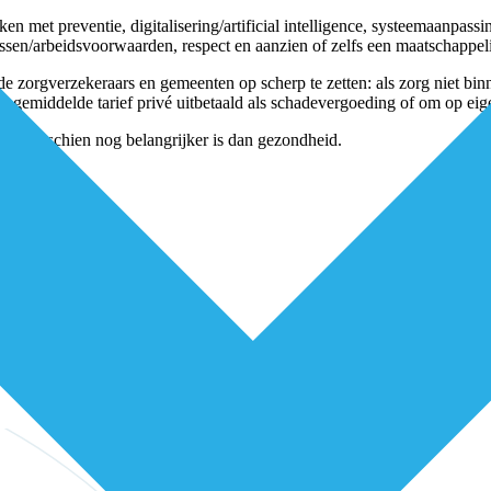
n met preventie, digitalisering/artificial intelligence, systeemaanpassi
ssen/arbeidsvoorwaarden, respect en aanzien of zelfs een maatschappelij
de zorgverzekeraars en gemeenten op scherp te zetten: als zorg niet bi
 het gemiddelde tarief privé uitbetaald als schadevergoeding of om op ei
heid misschien nog belangrijker is dan gezondheid.
niets