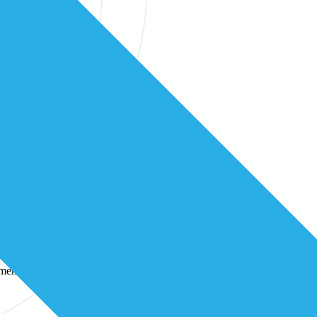
erstelijns professionals in onze community
samen verder bouwen aan betere zorg.