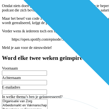
Omdat niets doen geen optie is zullen we proberen de schade te beperke
podcast die zich bevindt onderaan deze pagina), aanpassing van salari
Maar het besef van code zwart blijft. En om in het kader hiervan ook 
wordt gerealiseerd, krijgt de patiënt automatisch tachtig procent van
Verder wens ik iedereen toch een fijne zomer, in de gedachte dat vrij
https://open.spotify.com/episode/3fW57FeUtQ7xxwfr4KflAH
Meld je aan voor de nieuwsbrief
Word elke twee weken geïnspireerd en mis 
Voornaam
Achternaam
E-mailadres
In welke thema’s ben je geïnteresseerd?