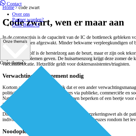
Contact
Home
code zwart
Over ons
Code zwart, wen er maar aan
Partner worden?
Over BiancAI
In de coronacrisis is de capaciteit van de IC de bottleneck gebleken 
Onze thema's
kwaliteitsnormen afgezwakt. Minder bekwame verpleegkundigen of 
Na de derde golf is de herstelzorg aan de beurt, maar er zijn ook te
capaciteitsproblemen geven. De huisartsenzorg krijgt deze zomer de k
Onze thema's
vaccinatielocatie. Hetzelfde geldt voor doktersassistentes/triagisten.
Verwachtingsmanagement nodig
Kortom aan alles wordt duidelijk dat er een ander verwachtingsmanag
politici, beleidsmakers en influencers via publieke, commerciële en
Natuurlijk hadden we de schade kunnen beperken of een beetje voor on
zwart.
Dit betekent keuzes maken binnen de Zorgverzekeringswet als de patiën
individuele levensverwachting, of persoonlijke keuzes rondom het l
Noodoplossingen