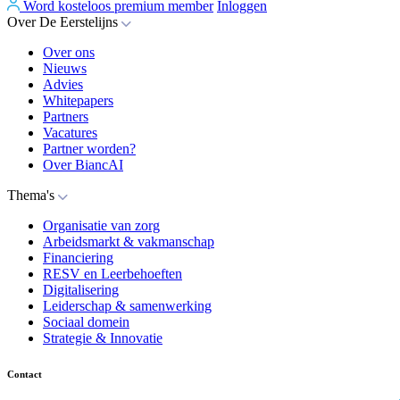
Word kosteloos premium member
Inloggen
Over De Eerstelijns
Over ons
Nieuws
Advies
Whitepapers
Partners
Vacatures
Partner worden?
Over BiancAI
Thema's
Organisatie van zorg
Arbeidsmarkt & vakmanschap
Financiering
RESV en Leerbehoeften
Digitalisering
Leiderschap & samenwerking
Sociaal domein
Strategie & Innovatie
Contact