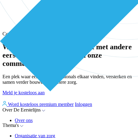
Community
Wissel kennis en ervaring uit met andere
eerstelijns professionals in onze
community
Een plek waar eerstelijnsprofessionals elkaar vinden, versterken en
samen verder bouwen aan betere zorg.
Meld je kosteloos aan
Word kosteloos premium member
Inloggen
Over De Eerstelijns
Over ons
Thema's
Nieuws
Advies
Organisatie van zorg
Whitepapers