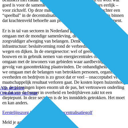
goed is voor de samenleving, hun organisatie en – wees eerlijk –
voor zichzelf. Op deze manier wordt de eerstelijnszorg echter een
“speelbal” in de decentralisatiegolf. Om dat te voorkomen is binnen
dat krachtenveld behoefte aan professioneel belangenmanagement.
Er is in tal van sectoren in Nederland geëxperimenteerd met het
omgaan met de mondige samenleving, de roep om transparantie en
zorgvuldiger afweging van belangen. Denk bijvoorbeeld aan de
infrastructuur: besluitvorming rond de verbreding en aanleg van
wegen en dijken. In de energiesector: wel of geen schaliegas, het
bouwen en in gebruik nemen van energiecentrales of hoe we
omgaan met de inwoners van gebieden waar aardbevingen als
gevolg van gasonttrekking plaatsvinden. De onhandigheid waarmee
we omgaan met de belangen van betrokken personen, organisaties,
overheden en bedrijven is zo groot dat er veel – onacceptabel veel –
maatschappelijk resultaat verloren gaat. De kosten lopen huizenhoog
op, de planningen lopen enorm uit de pas, het vertrouwen onderling
Alle artikelen
en dat van de burger in overheid en bedrijfsleven zakt tot een
Organisatie van zorg
dieptepunt. In deze sectoren is de les inmiddels getrokken. Het moet
en kan anders.
Eerstelijnszorg “speelbal” in de decentralisatiegolf
Meld je aan voor de nieuwsbrief