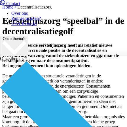
Contact
Home
Decentralisatiezorg
Over ons
Eerstelijnszorg “speelbal” in de
Partner worden?
Over BiancAI
decentralisatiegolf
Onze thema's
De georganiseerde eerstelijnszorg heeft als relatief nieuwe
bedrijfstak een cruciale positie in de decentralisaties en
verschuiving van zorg vanuit de ziekenhuizen en ggz naar de
Onze thema's
eerstelijnszorg en naar de consument/patiënt.
Belangenmanagement kan oplossingen bieden.
De maatschappelijke en structurele veranderingen in de
gezondheidszorg lijken sterk op veranderingen in andere
deelsectoren, bijvoorbeeld in de energiesector. Consumenten,
patiënten en professionals vragen om een zorgvuldige
belangenafweging. Zij worden mondiger. Patiënten en consumenten
zijn gemiddeld hoger opgeleid, beter geïnformeerd en staan niet
langer toe dat beslissingen voor hen worden genomen. Ook niet als
het gaat om de inrichting van de eerstelijnszorg.
Maar een groot deel van de bestuurders uit de betrokken organisaties
komt nog uit de oude wereld. De wereld waar een kleine groep
beslissers met elkaar meent keuzes te kunnen maken en weet wat