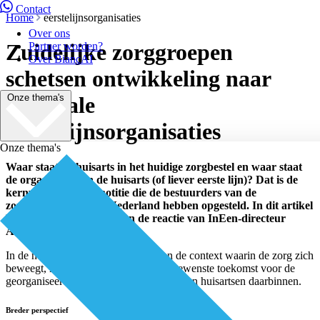
Contact
Home
eerstelijnsorganisaties
Over ons
Zuidelijke zorggroepen
Partner worden?
Over BiancAI
schetsen ontwikkeling naar
Onze thema's
regionale
eerstelijnsorganisaties
Onze thema's
Waar staat de huisarts in het huidige zorgbestel en waar staat
de organisatie van de huisarts (of liever eerste lijn)? Dat is de
kernvraag van een notitie die de bestuurders van de
zorggroepen in Zuid-Nederland hebben opgesteld. In dit artikel
leest u de integrale tekst èn de reactie van InEen-directeur
Anoeska Mosterdijk.
In de notitie schetsen de zorggroepen de context waarin de zorg zich
beweegt, met een vergezicht naar de gewenste toekomst voor de
georganiseerde eerste lijn en de positie van huisartsen daarbinnen.
Breder perspectief