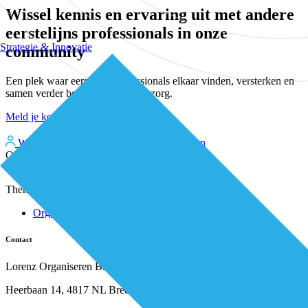
Wissel kennis en ervaring uit met andere
eerstelijns professionals in onze
Strategie & Innovatie
community
Een plek waar eerstelijnsprofessionals elkaar vinden, versterken en
samen verder bouwen aan betere zorg.
Meld je kosteloos aan
Word kosteloos premium member
Inloggen
Over De Eerstelijns
Over ons
Thema's
Nieuws
Advies
Organisatie van zorg
Whitepapers
Arbeidsmarkt & vakmanschap
Partners
Financiering
Vacatures
Contact
RESV en Leerbehoeften
Partner worden?
Digitalisering
Over BiancAI
Lorenz Organiseren B.V.
Leiderschap & samenwerking
Sociaal domein
Heerbaan 14, 4817 NL Breda
Strategie & Innovatie