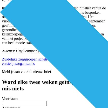
InEen-directeur Anoeska Mosterdijk is blij met dit initiatief vanuit de
leden. Ze herkent veel van wat eerder binnen InEen is besproken
over de doorontwikkeling van de ketenzorgorganisaties. Het
visiedocument komt bovendien op het goede moment. In september
geeft InEen een vervolg aan de discussie met de zorggroepen,
gezondheidscentra en ROS’en over de toekomst van
ketenzorgorganisaties. Daarbij betrekt de koepel ook de uitkomsten
van het project Organisatie & Infrastructuur. Het visiedocument is
een heel mooie start voor een goed gesprek!
Auteurs: Guy Schulpen (ZIO) en Jan Erik de Wildt (De Eerstelijns)
Zuidelijke zorggroepen schetsen ontwikkeling naar regionale
eerstelijnsorganisaties
Meld je aan voor de nieuwsbrief
Word elke twee weken geïnspireerd en
mis niets
Voornaam