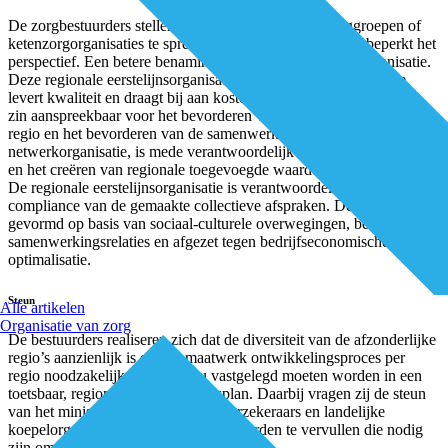
De zorgbestuurders stellen voor om niet meer van zorggroepen of
ketenzorgorganisaties te spreken, want alleen die term al beperkt het
perspectief. Een betere benaming is regionale eerstelijnsorganisatie.
Deze regionale eerstelijnsorganisatie biedt toegevoegde waarde,
levert kwaliteit en draagt bij aan kostenbeheersing. Is in algemene
zin aanspreekbaar voor het bevorderen van de gezondheid in de
regio en het bevorderen van de samenwerking als
netwerkorganisatie, is mede verantwoordelijk voor kostenbeheersing
en het creëren van regionale toegevoegde waarde voor de populatie.
De regionale eerstelijnsorganisatie is verantwoordelijk voor de
compliance van de gemaakte collectieve afspraken. De regio wordt
gevormd op basis van sociaal-culturele overwegingen, bestaande
samenwerkingsrelaties en afgezet tegen bedrijfseconomische
optimalisatie.
Steun
Alle artikelen
Organisatie van zorg
De bestuurders realiseren zich dat de diversiteit van de afzonderlijke
regio’s aanzienlijk is en een maatwerk ontwikkelingsproces per
regio noodzakelijk is. Deze zou vastgelegd moeten worden in een
toetsbaar, regionaal ontwikkelingsplan. Daarbij vragen zij de steun
van het ministerie van VWS, zorgverzekeraars en landelijke
koepelorganisaties om de randvoorwaarden te vervullen die nodig
zijn om de toekomstvisie waar te maken.