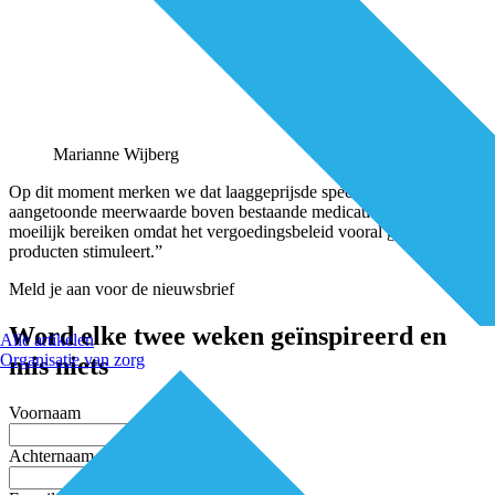
Marianne Wijberg
Op dit moment merken we dat laaggeprijsde spécialités, met
aangetoonde meerwaarde boven bestaande medicatie, de patiënt
moeilijk bereiken omdat het vergoedingsbeleid vooral generieke
producten stimuleert.”
Meld je aan voor de nieuwsbrief
Word elke twee weken geïnspireerd en
Alle artikelen
Organisatie van zorg
mis niets
Voornaam
Achternaam