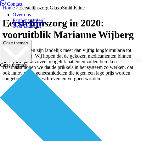
Contact
Home
Eerstelijnszorg GlaxoSmithKline
Over ons
Eerstelijnszorg in 2020:
Partner worden?
Over BiancAI
vooruitblik Marianne Wijberg
Onze thema's
“De laatste jaren zijn landelijk meer dan vijftig longformularia tot
stand gekomen. Wij hopen dat de gekozen medicamenten binnen
deze formularia zoveel mogelijk patiënten zullen bereiken.
Onze thema's
Daarnaast hopen we dat de prikkels in het systeem zo werken, dat
ook innovatieve geneesmiddelen die tegen een lage prijs worden
aangeboden, voorgeschreven en vergoed worden.