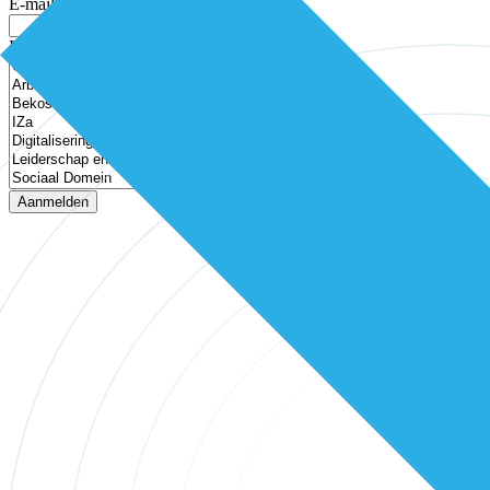
E-mailadres
In welke thema’s ben je geïnteresseerd?
Aanmelden