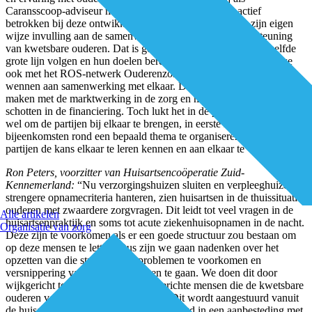
Caransscoop-adviseur met aandachtsgebied ouderen actief
betrokken bij deze ontwikkeling. “Iedere regio geeft op zijn eigen
wijze invulling aan de samenwerking voor zorg en ondersteuning
van kwetsbare ouderen. Dat is goed, als ze allemaal maar dezelfde
grote lijn volgen en hun doelen bereiken. Die focus behouden we
ook met het ROS-netwerk Ouderenzorg. Partijen moeten soms
wennen aan samenwerking met elkaar. Dat heeft voor een deel te
maken met de marktwerking in de zorg en met de onduidelijke
schotten in de financiering. Toch lukt het in de praktijk doorgaans
wel om de partijen bij elkaar te brengen, in eerste instantie door
bijeenkomsten rond een bepaald thema te organiseren. Dan krijgen
partijen de kans elkaar te leren kennen en aan elkaar te wennen.”
Ron Peters, voorzitter van Huisartsencoöperatie Zuid-
Kennemerland:
“Nu verzorgingshuizen sluiten en verpleeghuizen
strengere opnamecriteria hanteren, zien huisartsen in de thuissituatie
ouderen met zwaardere zorgvragen. Dit leidt tot veel vragen in de
Alle artikelen
huisartsenpraktijk en soms tot acute ziekenhuisopnamen in de nacht.
Organisatie van zorg
Deze zijn te voorkomen als er een goede structuur zou bestaan om
op deze mensen te letten. Dus zijn we gaan nadenken over het
opzetten van die structuur om problemen te voorkomen en
versnippering van het aanbod tegen te gaan. We doen dit door
wijkgericht te werken met praktijkgerichte mensen die de kwetsbare
ouderen voorzien van adequate hulp. Dit wordt aangestuurd vanuit
de huisartsenpraktijk. En dan niet opgelegd in een aanbesteding met