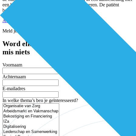
een hoofdaannemer die de wijkzorg moet leveren. De patiënt
bepaalt wat er moet gebeuren.”
Actief voor kwetsbare ouderen (1)
Meld je aan voor de nieuwsbrief
Word elke twee weken geïnspireerd en
mis niets
Voornaam
Achternaam
E-mailadres
In welke thema’s ben je geïnteresseerd?