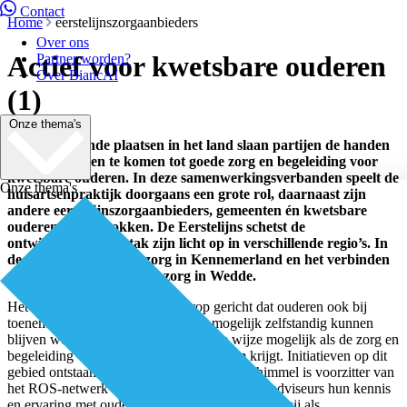
Contact
Home
eerstelijnszorgaanbieders
Over ons
Actief voor kwetsbare ouderen
Partner worden?
Over BiancAI
(1)
Onze thema's
Op verschillende plaatsen in het land slaan partijen de handen
ineen om samen te komen tot goede zorg en begeleiding voor
kwetsbare ouderen. In deze samenwerkingsverbanden speelt de
Onze thema's
huisartsenpraktijk doorgaans een grote rol, daarnaast zijn
andere eerstelijnszorgaanbieders, gemeenten én kwetsbare
ouderen zelf betrokken. De Eerstelijns schetst de
ontwikkelingen en stak zijn licht op in verschillende regio’s. In
deel 1 de wijkgerichte zorg in Kennemerland en het verbinden
van formele en informele zorg in Wedde.
Het huidige overheidsbeleid is erop gericht dat ouderen ook bij
toenemende kwetsbaarheid zo lang mogelijk zelfstandig kunnen
blijven wonen. Dit is op verantwoorde wijze mogelijk als de zorg en
begeleiding voor hen gestructureerd vorm krijgt. Initiatieven op dit
gebied ontstaan overal in het land. Adrie Schimmel is voorzitter van
het ROS-netwerk Ouderenzorg, waarin ROS-adviseurs hun kennis
en ervaring met ouderenzorg delen. Daarnaast is zij als