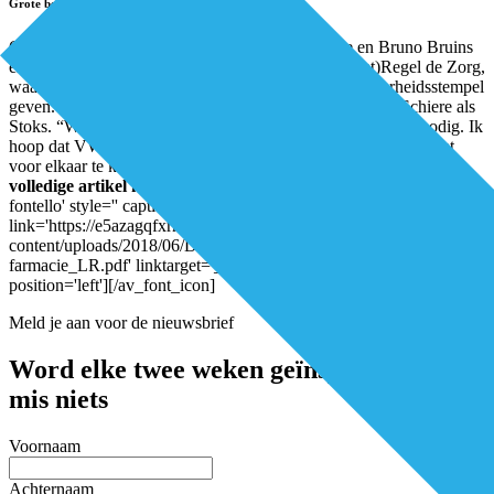
Grote betrokkenheid VWS
Op 22 mei publiceerden ministers Hugo de Jonge en Bruno Bruins
en staatssecretaris Paul Blokhuis de Kamerbrief (Ont)Regel de Zorg,
waarmee zij de doelstellingen hiervan een officieel overheidsstempel
geven. Een belangrijke stap in het proces, vinden zowel Schiere als
Stoks. “We hebben als veldpartijen die betrokkenheid hard nodig. Ik
hoop dat VWS nu de doorzettingsmacht gebruikt om zaken écht
voor elkaar te krijgen.”
Auteurs: Frank van Wijck
Download het
volledige artikel hier:
[av_font_icon icon='ue82d' font='entypo-
fontello' style='' caption=''
link='https://e5azagqfxrm.exactdn.com/wp-
content/uploads/2018/06/DEL-nr5_2018_Service-Ontregel-de-
farmacie_LR.pdf' linktarget='_blank' color='' size='40px'
position='left'][/av_font_icon]
Meld je aan voor de nieuwsbrief
Word elke twee weken geïnspireerd en
mis niets
Voornaam
Achternaam