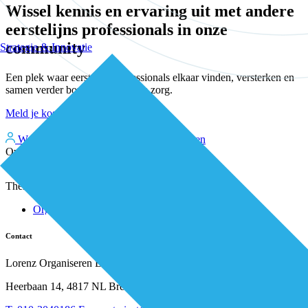
Wissel kennis en ervaring uit met andere
eerstelijns professionals in onze
community
Strategie & Innovatie
Een plek waar eerstelijnsprofessionals elkaar vinden, versterken en
samen verder bouwen aan betere zorg.
Meld je kosteloos aan
Word kosteloos premium member
Inloggen
Over De Eerstelijns
Over ons
Thema's
Nieuws
Advies
Organisatie van zorg
Whitepapers
Arbeidsmarkt & vakmanschap
Partners
Financiering
Vacatures
Contact
RESV en Leerbehoeften
Partner worden?
Digitalisering
Over BiancAI
Lorenz Organiseren B.V.
Leiderschap & samenwerking
Sociaal domein
Heerbaan 14, 4817 NL Breda
Strategie & Innovatie