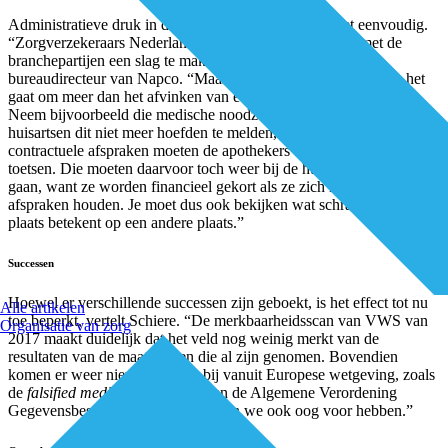
Administratieve druk in de zorg verminderen blijkt niet eenvoudig.
“Zorgverzekeraars Nederland nam ooit het initiatief om met de
branchepartijen een slag te maken”,vertelt Loes Schiere,
bureaudirecteur van Napco. “Maar het is weerbarstige materie, het
gaat om meer dan het afvinken van een lijstje met schrappunten.
Neem bijvoorbeeld die medische noodzaak. Besloten werd dat
huisartsen dit niet meer hoefden te melden, maar volgens hun
contractuele afspraken moeten de apothekers er wel nog steeds op
toetsen. Die moeten daarvoor toch weer bij de huisartsen te rade
gaan, want ze worden financieel gekort als ze zich niet aan de
afspraken houden. Je moet dus ook bekijken wat schrappen op één
plaats betekent op een andere plaats.”
Successen
Hoewel er verschillende successen zijn geboekt, is het effect tot nu
Alle artikelen
toe beperkt, vertelt Schiere. “De merkbaarheidsscan van VWS van
Organisatie van zorg
2017 maakt duidelijk dat het veld nog weinig merkt van de
resultaten van de maatregelen die al zijn genomen. Bovendien
komen er weer nieuwe dingen bij vanuit Europese wetgeving, zoals
de
falsified medicines
wetgeving en de Algemene Verordening
Gegevensbescherming. Daar moeten we ook oog voor hebben.”