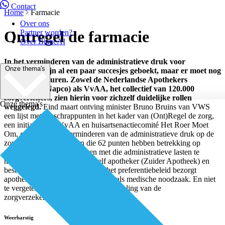
Contact
Home
Farmacie
Over ons
Ontregel de farmacie
Partner worden?
Over BiancAI
In het verminderen van de administratieve druk voor
Onze thema's
apothekers zijn al een paar succesjes geboekt, maar er moet nog
heel veel gebeuren. Zowel de Nederlandse Apothekers
Coöperatie (Napco) als VvAA, het collectief van 120.000
zorgverleners, zien hierin voor zichzelf duidelijke rollen
Onze thema's
weggelegd.
Eind maart ontving minister Bruno Bruins van VWS
een lijst met 62 schrappunten in het kader van (Ont)Regel de zorg,
een initiatief van VvAA en huisartsenactiecomité Het Roer Moet
Om, gericht op het verminderen van de administratieve druk op de
zorgaanbieders. Acht van die 62 punten hebben betrekking op
apothekers. “Ook wij hebben met die administratieve lasten te
maken”, zegt Miriam Stoks, zelf apotheker (Zuider Apotheek) en
bestuurslid van VvAA. “Vooral het preferentiebeleid bezorgt
apothekers heel veel regeldruk, net als medische noodzaak. En niet
te vergeten de diversiteit in de beoordeling van de
zorgverzekeraars.”
Weerbarstig