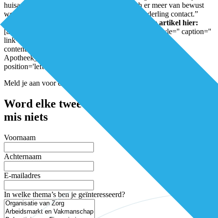
huisarts spreken. Het is belangrijk dat ze zich er meer van bewust
worden hoeveel prijs de huisarts stelt op het onderling contact.”
Auteur: Michel van Dijk
Download het volledige artikel hier:
[av_font_icon icon='ue82d' font='entypo-fontello' style='' caption=''
link='https://e5azagqfxrm.exactdn.com/wp-
content/uploads/2018/12/DEL-nr8_2018_Service-
Apotheek_LR.pdf' linktarget='_blank' color='' size='40px'
position='left'][/av_font_icon]
Meld je aan voor de nieuwsbrief
Word elke twee weken geïnspireerd en
mis niets
Voornaam
Achternaam
E-mailadres
In welke thema’s ben je geïnteresseerd?