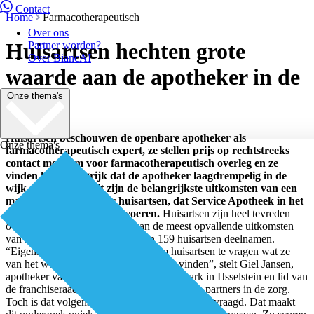
Contact
Home
Farmacotherapeutisch
Over ons
Huisartsen hechten grote
Partner worden?
Over BiancAI
waarde aan de apotheker in de
Onze thema's
wijk
Huisartsen beschouwen de openbare apotheker als
Onze thema's
farmacotherapeutisch expert, ze stellen prijs op rechtstreeks
contact met hem voor farmacotherapeutisch overleg en ze
vinden het belangrijk dat de apotheker laagdrempelig in de
wijk aanwezig is. Dit zijn de belangrijkste uitkomsten van een
marktonderzoek onder huisartsen, dat Service Apotheek in het
voorjaar van 2018 liet uitvoeren.
Huisartsen zijn heel tevreden
over de apotheker, dat is een van de meest opvallende uitkomsten
van het marktonderzoek, waaraan 159 huisartsen deelnamen.
“Eigenlijk is het vanzelfsprekend om huisartsen te vragen wat ze
van het werk van openbare apothekers vinden”, stelt Giel Jansen,
apotheker van Service Apotheek Zenderpark in IJsselstein en lid van
de franchiseraad. “Zij zijn onze belangrijkste partners in de zorg.
Toch is dat volgens mij nooit eerder aan hen gevraagd. Dat maakt