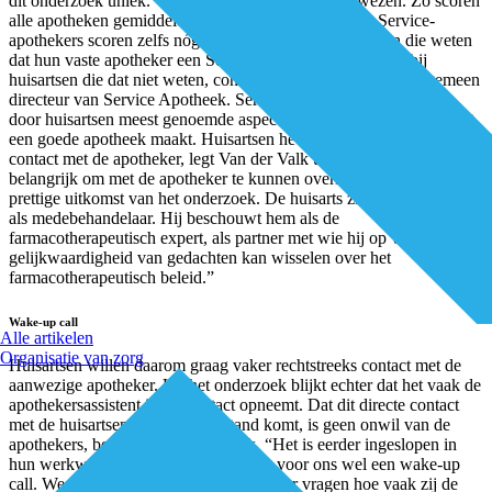
dit onderzoek uniek.” En de uitkomsten mogen er wezen. Zo scoren
alle apotheken gemiddeld een 8 bij de huisartsen. De Service-
apothekers scoren zelfs nóg hoger. Een 8,7 bij huisartsen die weten
dat hun vaste apotheker een Service-apotheker is, een 8,1 bij
huisartsen die dat niet weten, constateert Iris van der Valk, algemeen
directeur van Service Apotheek. Service en goed overleg zijn de
door huisartsen meest genoemde aspecten van wat een apotheek tot
een goede apotheek maakt. Huisartsen hechten veel waarde aan het
contact met de apotheker, legt Van der Valk uit. “Ze vinden het
belangrijk om met de apotheker te kunnen overleggen. Dat is een
prettige uitkomst van het onderzoek. De huisarts ziet de apotheker
als medebehandelaar. Hij beschouwt hem als de
farmacotherapeutisch expert, als partner met wie hij op voet van
gelijkwaardigheid van gedachten kan wisselen over het
farmacotherapeutisch beleid.”
Wake-up call
Alle artikelen
Organisatie van zorg
Huisartsen willen daarom graag vaker rechtstreeks contact met de
aanwezige apotheker. Uit het onderzoek blijkt echter dat het vaak de
apothekersassistent is die contact opneemt. Dat dit directe contact
met de huisartsen niet altijd tot stand komt, is geen onwil van de
apothekers, benadrukt Van der Valk. “Het is eerder ingeslopen in
hun werkwijze. Maar deze uitkomst is voor ons wel een wake-up
call. We gaan onze franchisenemers zeker vragen hoe vaak zij de