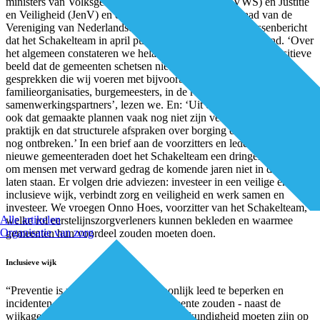
ministers van Volksgezondheid, Welzijn en Sport (VWS) en Justitie
en Veiligheid (JenV) en de voorzitter van de directieraad van de
Vereniging van Nederlandse Gemeenten (VNG). Het tussenbericht
dat het Schakelteam in april publiceerde, is niet geruststellend. ‘Over
het algemeen constateren we helaas nog regelmatig dat het positieve
beeld dat de gemeenten schetsen niet altijd wordt herkend in
gesprekken die wij voeren met bijvoorbeeld cliënt- en
familieorganisaties, burgemeesters, in de regio’s of met
samenwerkingspartners’, lezen we. En: ‘Uit onze gesprekken blijkt
ook dat gemaakte plannen vaak nog niet zijn vertaald naar de
praktijk en dat structurele afspraken over borging en financiering
nog ontbreken.’ In een brief aan de voorzitters en leden van alle
nieuwe gemeenteraden doet het Schakelteam een dringend beroep
om mensen met verward gedrag de komende jaren niet in de kou te
laten staan. Er volgen drie adviezen: investeer in een veilige en
inclusieve wijk, verbindt zorg en veiligheid en werk samen en
investeer. We vroegen Onno Hoes, voorzitter van het Schakelteam,
Alle artikelen
welke rol eerstelijnszorgverleners kunnen bekleden en waarmee
Organisatie van zorg
gemeenten hun voordeel zouden moeten doen.
Inclusieve wijk
“Preventie is noodzakelijk om persoonlijk leed te beperken en
incidenten te voorkomen. In elke gemeente zouden - naast de
wijkagent - voldoende ogen, oren en deskundigheid moeten zijn op