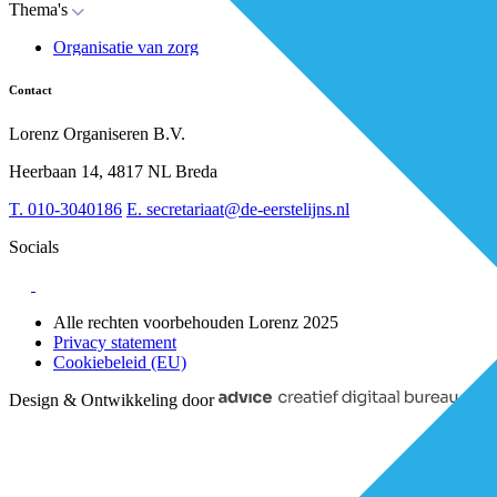
Thema's
Nieuws
Advies
Organisatie van zorg
Whitepapers
Arbeidsmarkt & vakmanschap
Partners
Financiering
Vacatures
Contact
RESV en Leerbehoeften
Partner worden?
Digitalisering
Over BiancAI
Lorenz Organiseren B.V.
Leiderschap & samenwerking
Sociaal domein
Heerbaan 14, 4817 NL Breda
Strategie & Innovatie
T.
010-3040186
E.
secretariaat@de-eerstelijns.nl
Socials
Alle rechten voorbehouden Lorenz 2025
Privacy statement
Cookiebeleid (EU)
Design & Ontwikkeling door