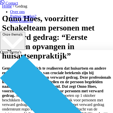
Contact
Home
Gedrag
Over ons
Onno Hoes, voorzitter
Partner worden?
Over BiancAI
Schakelteam personen met
Onze thema's
verward gedrag: “Eerste
signalen opvangen in
Onze thema's
huisartsenpraktijk”
Gemeenten dienen zich te realiseren dat huisartsen en andere
eerstelijnszorgverleners van cruciale betekenis zijn bij
vroegtijdige signalering van verward gedrag. Deze professionals
kunnen een hulpvraag vaststellen en de persoon begeleiden
naar de benodigde deskundigheid. Dat zegt Onno Hoes,
voorzitter van het Schakelteam voor personen met verward
gedrag.
Alle Nederlandse gemeenten moeten op 1 oktober
beschikken over een goed werkende aanpak voor personen met
verward gedrag. Het Schakelteam personen met verward gedrag
ondersteunt regio’s en gemeenten daarbij in opdracht van de