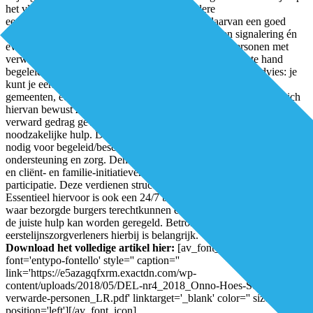
het vlak van verwardheid. Huisartsen en andere
eerstelijnszorgverleners, zoals tandartsen, zijn daarvan een goed
voorbeeld. Zij zijn cruciaal voor goede preventie en signalering én
eventuele begeleiding naar andere deskundigen.” “Personen met
verward gedrag zijn gebaat bij iemand die hen met zachte hand
begeleidt naar de benodigde hulp”, vervolgt Hoes. “Ons advies: je
kunt je eerste slag slaan op wijkniveau. Het is belangrijk dat
gemeenten, eerstelijnszorgverleners en de zogeheten nulde lijn zich
hiervan bewust zijn. Naar onze mening kunnen personen met
verward gedrag gewoon thuis wonen, maar wel met de
noodzakelijke hulp. Daarvoor zijn voldoende en betaalbare plekken
nodig voor begeleid/beschermd wonen en een passend aanbod van
ondersteuning en zorg. Denk ook aan laagdrempelige voorzieningen
en cliënt- en familie-initiatieven die zijn gericht op herstel en
participatie. Deze verdienen structurele - financiële - ondersteuning.
Essentieel hiervoor is ook een 24/7 bereikbaar advies- en meldpunt
waar bezorgde burgers terechtkunnen en van waaruit zo nodig snel
de juiste hulp kan worden geregeld. Betrokkenheid van
eerstelijnszorgverleners hierbij is belangrijk.”
Auteur: Gerben Stolk
Download het volledige artikel hier:
[av_font_icon icon='ue82d'
font='entypo-fontello' style='' caption=''
link='https://e5azagqfxrm.exactdn.com/wp-
content/uploads/2018/05/DEL-nr4_2018_Onno-Hoes-Schakelteam-
verwarde-personen_LR.pdf' linktarget='_blank' color='' size='40px'
position='left'][/av_font_icon]