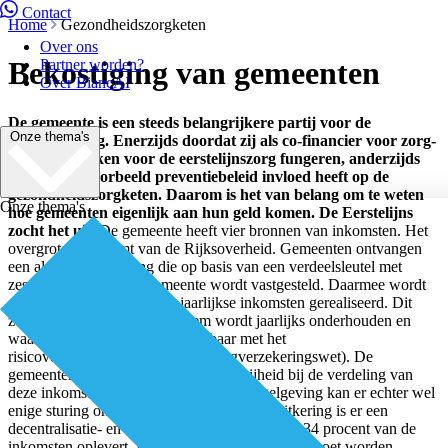
Contact
Home
Gezondheidszorgketen
Over ons
Bekostiging van gemeenten
Partner worden?
Over BiancAI
De gemeente is een steeds belangrijkere partij voor de
Onze thema's
eerstelijnszorg. Enerzijds doordat zij als co-financier voor zorg-
en welzijnstaken voor de eerstelijnszorg fungeren, anderzijds
doordat bijvoorbeeld preventiebeleid invloed heeft op de
gezondheidszorgketen. Daarom is het van belang om te weten
Onze thema's
hoe gemeenten eigenlijk aan hun geld komen. De Eerstelijns
zocht het uit.
De gemeente heeft vier bronnen van inkomsten. Het
overgrote deel komt van de Rijksoverheid. Gemeenten ontvangen
een algemene uitkering die op basis van een verdeelsleutel met
zestig indicatoren per gemeente wordt vastgesteld. Daarmee wordt
circa vijftig procent van de jaarlijkse inkomsten gerealiseerd. Dit
zogenaamde maatstavensysteem wordt jaarlijks onderhouden en
waar nodig aangepast (vergelijkbaar met het
risicovereveningssysteem in de Zorgverzekeringswet). De
gemeenten hebben volledige beleidsvrijheid bij de verdeling van
deze inkomsten. Door aanpalende wetregelgeving kan er echter wel
enige sturing ontstaan. Naast de algemene uitkering is er een
decentralisatie- en integratie-uitkering die zo’n 34 procent van de
inkomsten oplevert. Dit is een doeluitkering die moet worden