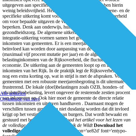
uitgegeven aan specifieke doelen. De gemeenten hebben hierin
weinig beleidsvrijheid. Het onderscheid tussen de algemene- en de
specifieke uitkering komt voort uit de wens van de Rijksoverheid
om voor bepaalde uitgaven de verschillen tussen burgers te
beperken. Denk aan onderwijs, huisvesting, beschut werk of
gezondheidszorg. De algemene uitkering en de decentralisatie- en
integratie-uitkering vormen samen het grootste deel van de
inkomsten van gemeenten. Er is een meerjarenbegroting die
beïnvloed kan worden door aanpassing van de maatstaven
(maximaal vijf procent mutatie per jaar) en de algemene
belastinginkomsten van de Rijksoverheid, die fluctueren door de
economie. De uitkering aan de gemeenten loopt op en af met de
inkomsten van het Rijk. In de praktijk legt de Rijksoverheid soms
nog een extra korting op, wat in strijd is met de afspraken. Voor
gemeenten met een robuuste meerjarenbegroting is dit uitermate
frustrerend. De lokale (doel)belastingen zoals OZB, honden- of
afvalstoffenbelasting, levert ongeveer de resterende zestien procent
Alle artikelen
aan inkomsten op. Ook hier moet de gemeente de directe relatie
Organisatie van zorg
tussen inkomsten en uitgaven handhaven . Daarnaast mogen de
verschillen tussen gemeenten niet dusdanig worden dat dit invloed
krijgt op het vestigingsgedrag van burgers. Dat wordt bewaakt en
gestuurd met benchmarks.
Download het artikel voor het lezen van
de volledige analyse.
Auteur: Jan Erik de Wildt
Download het
volledige artikel hier:
[av_font_icon icon='ue82d' font='entypo-