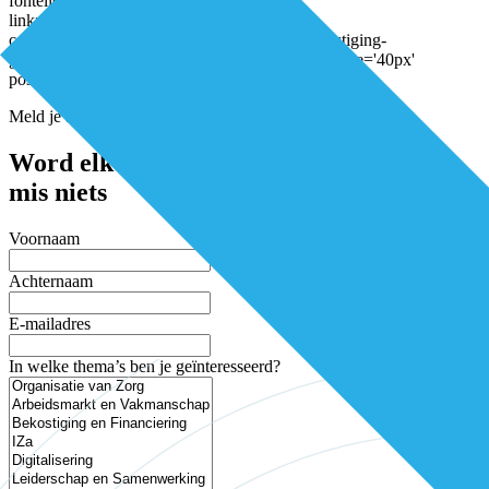
fontello' style='' caption=''
link='https://e5azagqfxrm.exactdn.com/wp-
content/uploads/2017/04/DEL-nr3_2017_Bekostiging-
gemeenten_LR.pdf' linktarget='_blank' color='' size='40px'
position='left'][/av_font_icon]
Meld je aan voor de nieuwsbrief
Word elke twee weken geïnspireerd en
mis niets
Voornaam
Achternaam
E-mailadres
In welke thema’s ben je geïnteresseerd?