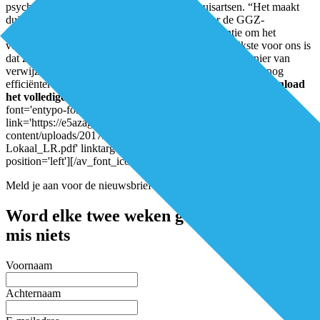
psychologen bovendien zichtbaarder voor huisartsen. “Het maakt
duidelijk dat we een serieus alternatief zijn voor de GGZ-
instellingen. Maar het gaat ons niet in eerste instantie om het
verkrijgen van meer verwijzingen. Het allerbelangrijkste voor ons is
dat ZorgDomein Lokaal de problemen met de oude manier van
verwijzen verhelpt en de praktijkvoering aan beide zijden nog
efficiënter laat verlopen.”
Auteur: Margriet van Lingen
Download
het volledige artikel hier:
[av_font_icon icon='ue82d'
font='entypo-fontello' style='' caption=''
link='https://e5azagqfxrm.exactdn.com/wp-
content/uploads/2017/05/DEL-nr4_2017_ZorgDomein-
Lokaal_LR.pdf' linktarget='_blank' color='' size='40px'
position='left'][/av_font_icon]
Meld je aan voor de nieuwsbrief
Word elke twee weken geïnspireerd en
mis niets
Voornaam
Achternaam