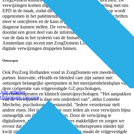
verwijzingen komen digitaal binnen en er is een koppeling met ons
EPD in de maak, zodat die straks met een druk op de knop wordt
opgenomen in het patiëntendossier. We hoeven geen handschriften
meer te ontcijferen en de kans is groot dat we sneller een juiste
diagnose kunnen stellen. De verwijsbrief is namelijk completer,
doordat een groot deel van de informatie al ingevuld wordt op basis
van de data in het systeem van de huisarts.” De praktijken in
Amsterdam zijn recent met ZorgDomein Lokaal gestart en de eerste
digitale verwijzingen druppelen binnen.
Ontzorgen
Ook PsyZorg Hoflanden vond in ZorgDomein een meedenkende
partner. Innovatie, eHealth en blended care zijn samen met
ontzorgen belangrijke speerpunten in het meerjarenbeleidsplan van
deze coöperatie van vrijgevestigde GZ-psychologen,
Alle artikelen
psychotherapeuten en klinisch (neuro)psychologen. “Het aanpakken
Organisatie van zorg
van de verwijsbrief is daar een onderdeel van”, aldus Lonneke
Mechelse, psycholoog en bestuurslid. “Iedere verzekeraar stelt
andere eisen. Het is zowel voor onze leden als voor verwijzers bijna
onmogelijk om daaraan te voldoen. Door de verwijzing te
digitaliseren, maken we het verwijzers makkelijker en zorgen we
ervoor dat we als psychologen en psychotherapeuten minder tijd
kwijt zijn aan administratie.” Het platform maakt de vrijgevestigde