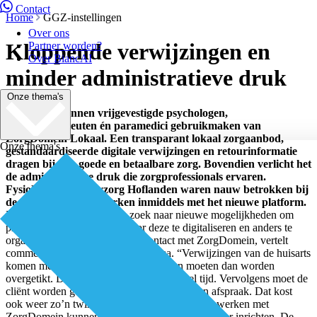
Contact
Home
GGZ-instellingen
Over ons
Kloppende verwijzingen en
Partner worden?
Over BiancAI
minder administratieve druk
Onze thema's
Sinds kort kunnen vrijgevestigde psychologen,
psychotherapeuten én paramedici gebruikmaken van
ZorgDomein Lokaal. Een transparant lokaal zorgaanbod,
Onze thema's
gestandaardiseerde digitale verwijzingen en retourinformatie
dragen bij aan goede en betaalbare zorg. Bovendien verlicht het
de administratieve druk die zorgprofessionals ervaren.
FysioHolland en Psyzorg Hoflanden waren nauw betrokken bij
de ontwikkeling en werken inmiddels met het nieuwe platform.
FysioHolland is continu op zoek naar nieuwe mogelijkheden om
processen te optimaliseren door deze te digitaliseren en anders te
organiseren. Dat bracht hen in contact met ZorgDomein, vertelt
commercieel directeur Jelle Jouwsma. “Verwijzingen van de huisarts
komen meestal nog op papier binnen en moeten dan worden
overgetikt. Dat is foutgevoelig en kost veel tijd. Vervolgens moet de
cliënt worden gebeld voor het maken van een afspraak. Dat kost
ook weer zo’n twintig minuten. Door samen te werken met
ZorgDomein kunnen we het proces veel efficiënter inrichten. De