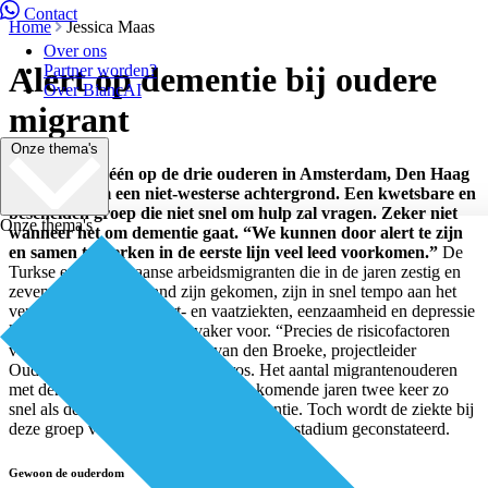
Contact
Home
Jessica Maas
Over ons
Alert op dementie bij oudere
Partner worden?
Over BiancAI
migrant
Onze thema's
In 2030 heeft één op de drie ouderen in Amsterdam, Den Haag
en Rotterdam een niet-westerse achtergrond. Een kwetsbare en
bescheiden groep die niet snel om hulp zal vragen. Zeker niet
Onze thema's
wanneer het om dementie gaat. “We kunnen door alert te zijn
en samen te werken in de eerste lijn veel leed voorkomen.”
De
Turkse en Marokkaanse arbeidsmigranten die in de jaren zestig en
zeventig naar Nederland zijn gekomen, zijn in snel tempo aan het
vergrijzen. Diabetes, hart- en vaatziekten, eenzaamheid en depressie
komen juist bij deze groep vaker voor. “Precies de risicofactoren
voor dementie”, stelt Jennifer van den Broeke, projectleider
Ouderen en Gezondheid bij Pharos. Het aantal migrantenouderen
met dementie in Nederland stijgt de komende jaren twee keer zo
snel als de autochtone groep met dementie. Toch wordt de ziekte bij
deze groep vaak pas in een vergevorderd stadium geconstateerd.
Gewoon de ouderdom