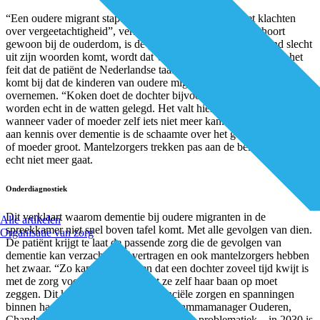
“Een oudere migrant stapt niet snel naar de huisarts met klachten
over vergeetachtigheid”, verklaart Van den Broeke. “Dit hoort
gewoon bij de ouderdom, is de gedachte. En wanneer iemand slecht
uit zijn woorden komt, wordt dat vaak automatisch gewijd aan het
feit dat de patiënt de Nederlandse taal niet goed beheerst.” Daar
komt bij dat de kinderen van oudere migranten vaak al veel taken
overnemen. “Koken doet de dochter bijvoorbeeld al jaren. Ouders
worden echt in de watten gelegd. Het valt hierdoor niet snel op
wanneer vader of moeder zelf iets niet meer kan.” Door het gebrek
aan kennis over dementie is de schaamte over het gedrag van vader
of moeder groot. Mantelzorgers trekken pas aan de bel wanneer het
echt niet meer gaat.
Onderdiagnostiek
Dit verklaart waarom dementie bij oudere migranten in de
Alle artikelen
spreekkamer niet snel boven tafel komt. Met alle gevolgen van dien.
Organisatie van zorg
De patiënt krijgt te laat de passende zorg die de gevolgen van
dementie kan verzachten of vertragen en ook mantelzorgers hebben
het zwaar. “Zo kan het gebeuren dat een dochter zoveel tijd kwijt is
met de zorg voor haar moeder, dat ze zelf haar baan op moet
zeggen. Dit kan weer leiden tot financiële zorgen en spanningen
binnen haar eigen gezin”, schetst programmamanager Ouderen,
Chandra Verstappen. Gezien de groeiende problematiek – in 2030 is