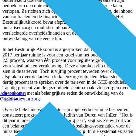
ondertekend door de helft van de grote zorgverzekeraars en zijn
bedoeld om de contractering van zorggroepen soepeler te laten
verlopen. Ze richten zich op het proces van contractering, de inhoud
van contracten en de financiële aspecten van contractering. Het
Bestuurlijk Akkoord bevat afspraken over de financiering van
huisartsenzorg en multidisciplinaire zorg in het licht van de
verslechterde overheidsfinanciën en de wens tot versterking en
ontwikkeling van de eerste lijn.
In het Bestuurlijk Akkoord is afgesproken dat er tussen 2015 en
2017 per jaar ruimte is voor een groei van het budgettaire kader van
2,5 procent, waarvan één procent voor reguliere groei en 1,5 procent
voor substitutie en vernieuwing. Deze afspraken zijn niet terug te
zien in de tarieven. Toch is vijftig procent tevreden over de
afspraken over de tarieven in ketenzorgcontracten. Maar slechts
dertig procent is te spreken over de tarieven in de GEZ-modules.
Tachtig procent van de gezondheidscentra maakt zich zorgen over
de toekomst met als belangrijkste reden de ontwikkeling van de
Alle artikelen
GEZ-tarieven.
Organisatie van zorg
Over de hele linie valt geen stelselmatige verbetering te bespeuren,
constateert programmamanager Judith van Duren van InEen. ‘Het is
dit jaar minder goed gegaan dan vorig jaar’, zegt ze. Ze wijt dit voor
een belangrijk deel aan de nieuwe bekostigingssystematiek voor de
huisartsenzorg en de multidisciplinaire zorg. In die systematiek zaten