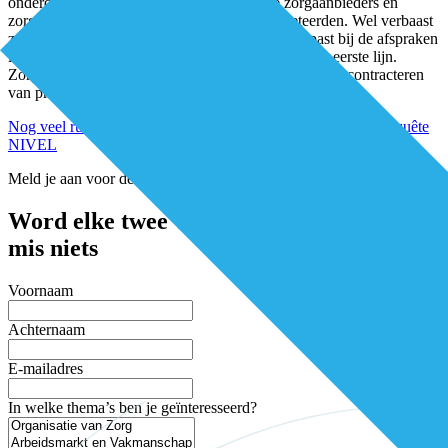
onderdelen die onduidelijk waren en die de zorgaanbieders en
zorgverzekeraars daarom verschillend interpreteerden. Wel verbaast
ze zich over het feit dat het stroeve verloop niet past bij de afspraken
in het Bestuurlijk Akkoord voor versterking van de eerste lijn.
Zorgverzekeraars zijn veel kritischer geworden in het contracteren
van projecten.
Nog veel ruimte voor verbetering in contractering blijkt uit enquête
NIVEL
Meld je aan voor de nieuwsbrief
Word elke twee weken geïnspireerd en
mis niets
Voornaam
Achternaam
E-mailadres
In welke thema’s ben je geïnteresseerd?