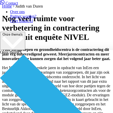
Contact
Home
Judith van Duren
Over ons
Nog veel ruimte voor
Partner worden?
Over BiancAI
verbetering in contractering
Onze thema's
blijkt uit enquête NIVEL
Voor zorggroepen en gezondheidscentra is de contractering dit
Onze thema's
jaar erg onbevredigend geweest. Meerjarencontracten en meer
innovatieruimte kunnen zorgen dat het volgend jaar beter gaat.
Het NIVEL brengt al enkele jaren in opdracht van InEen een
jaarrapport uit over de ervaringen van zorggroepen, dit jaar zijn ook
de ervaringen van gezondheidscentra onderzocht. In het licht van
alle huidige veranderingen werd naar het rapport van dit jaar extra
uitgekeken. Het geeft een goed beeld van hoe deze partijen tegen de
contractering aankijken, zowel voor ketenzorgcontracten als voor de
module geïntegreerde eerstelijnszorg (GEZ-module). De ervaringen
van zorggroepen en gezondheidscentra zijn in kaart gebracht in het
licht van de spelregels voor contractering van zorggroepen en het
Bestuurlijk Akkoord. Die spelregels zijn opgesteld door InEen,