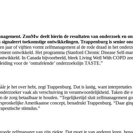
management. ZonMw deelt hierin de resultaten van onderzoek en on
n signaleert toekomstige ontwikkelingen. Trappenburg is senior on
n jaar of vijftien vormt zelfmanagement al de rode draad in het onderz
ment ontwikkeld. Het programma (Stanford Chronic Disease Self-mana
s ontwikkeld. In Canada bijvoorbeeld, bleek Living Well With COPD ze
leiding voor de ‘ontrafelende’ onderzoekslijn TASTE.”
r je het over hebt, zegt Trappenburg. Dat is lastig, want interpretatie
derzoeker vaak als verschuiving in verantwoordelijkheid. Taken die ee
om de zorg betaalbaar te houden. “Tegelijkertijd sluit zelfmanagement g
et oorspronkelijke Amerikaanse concept, benadrukt Trappenburg. “Daar gin
rapeutische stimulus.”
oede zelfmanager van zijn ziekte. Dat moet je van anderen leren, bena