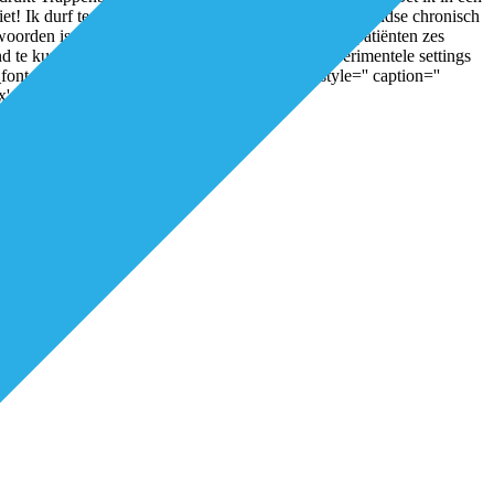
et! Ik durf te stellen dat een groot deel van de Nederlandse chronisch
ntwoorden is. “Zelfmanagementprogramma’s waarbij patiënten zes
e kunnen zijn, blijken in de literatuur en in experimentele settings
font_icon icon='ue82d' font='entypo-fontello' style='' caption=''
position='left'][/av_font_icon]