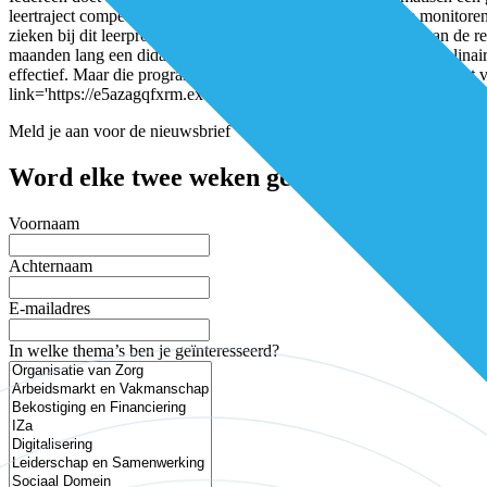
leertraject competenties en kennis opdoen om mijn ziekte te monitoren 
zieken bij dit leerproces suboptimaal begeleid is.” Het is een van 
maanden lang een didactische ‘stootkuur’ krijgen met multidisciplinai
effectief. Maar die programma’s komen in de dagelijkse praktijk niet 
link='https://e5azagqfxrm.exactdn.com/wp-content/uploads/2017/01/D
Meld je aan voor de nieuwsbrief
Word elke twee weken geïnspireerd en mis 
Voornaam
Achternaam
E-mailadres
In welke thema’s ben je geïnteresseerd?