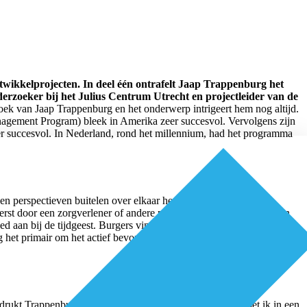
twikkelprojecten. In deel één ontrafelt Jaap Trappenburg het
derzoeker bij het Julius Centrum Utrecht en projectleider van de
oek van Jaap Trappenburg en het onderwerp intrigeert hem nog altijd.
gement Program) bleek in Amerika zeer succesvol. Vervolgens zijn
er succesvol. In Nederland, rond het millennium, had het programma
s en perspectieven buitelen over elkaar heen. Beleidsmakers en
rst door een zorgverlener of andere partij uitgevoerd worden, gaan
oed aan bij de tijdgeest. Burgers vinden het fijn om meer autonomie en
g het primair om het actief bevorderen van competenties en kennis bij
drukt Trappenburg. “Wanneer ik een aandoening krijg, moet ik in een