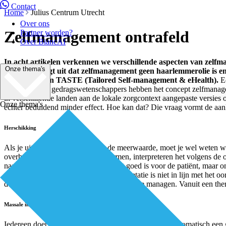
Contact
Home
Julius Centrum Utrecht
Over ons
Zelfmanagement ontrafeld
Partner worden?
Over BiancAI
In acht artikelen verkennen we verschillende aspecten van zelf
Onze thema's
begrip. Hij legt uit dat zelfmanagement geen haarlemmerolie is e
onderzoekslijn TASTE (Tailored Self-management & eHealth).
Ee
“Amerikaanse gedragswetenschappers hebben het concept zelfmanage
in verschillende landen aan de lokale zorgcontext aangepaste versie
Onze thema's
echter beduidend minder effect. Hoe kan dat? Die vraag vormt de aan
Herschikking
Als je uitspraken wilt doen over de meerwaarde, moet je wel weten wáá
overheid die zelfmanagement omarmen, interpreteren het volgens de on
naar de patiënt. Niet zozeer omdat dat goed is voor de patiënt, maar 
eigen regie te hebben.” Maar, die interpretatie is niet in lijn met h
de chronische patiënt om zijn eigen ziekte te managen. Vanuit een the
Massale investering
Iedereen doet aan zelfmanagement, maar niemand is automatisch een g