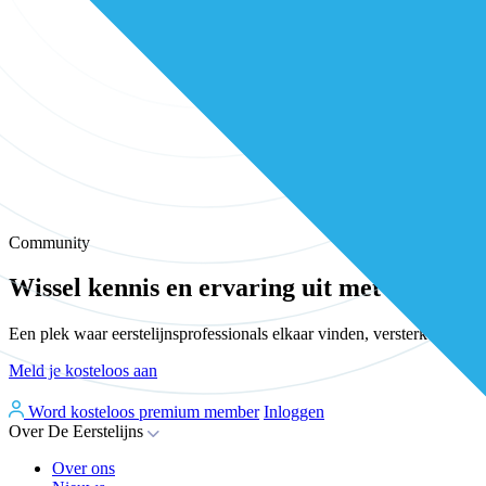
Community
Wissel kennis en ervaring uit met andere e
Een plek waar eerstelijnsprofessionals elkaar vinden, versterken en 
Meld je kosteloos aan
Word kosteloos premium member
Inloggen
Over De Eerstelijns
Over ons