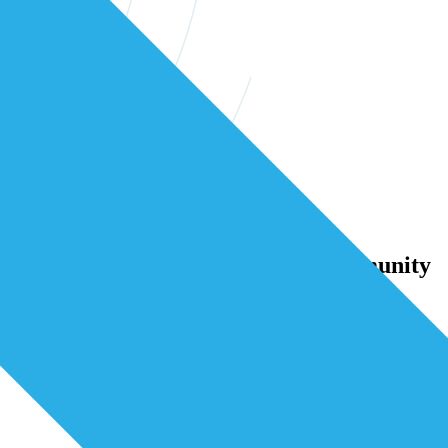
erstelijns professionals in onze community
samen verder bouwen aan betere zorg.