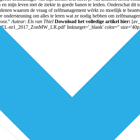
en mijn leven met de ziekte in goede banen te leiden. Onderschat dit ni
de redenen waarom de vraag of zelfmanagement wérkt zo moeilijk te bea
re ondersteuning om alles te leren wat ze nodig hebben om zelfmanagend t
voor.”
Auteur: Els van Thiel
Download het volledige artikel hier:
[av_
EL-nr1_2017_ZonMW_LR.pdf' linktarget='_blank' color='' size='40px' 
niets