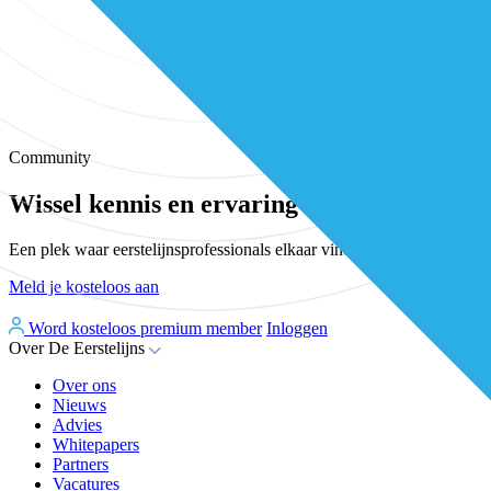
Community
Wissel kennis en ervaring uit met andere e
Een plek waar eerstelijnsprofessionals elkaar vinden, versterken en 
Meld je kosteloos aan
Word kosteloos premium member
Inloggen
Over De Eerstelijns
Over ons
Nieuws
Advies
Whitepapers
Partners
Vacatures