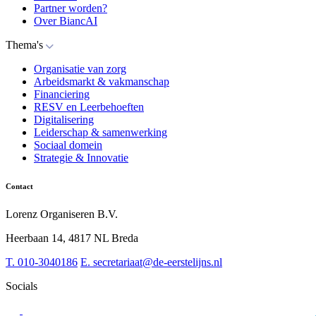
Partner worden?
Over BiancAI
Thema's
Organisatie van zorg
Arbeidsmarkt & vakmanschap
Financiering
RESV en Leerbehoeften
Digitalisering
Leiderschap & samenwerking
Sociaal domein
Strategie & Innovatie
Contact
Lorenz Organiseren B.V.
Heerbaan 14, 4817 NL Breda
T.
010-3040186
E.
secretariaat@de-eerstelijns.nl
Socials