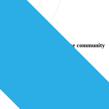
erstelijns professionals in onze community
samen verder bouwen aan betere zorg.