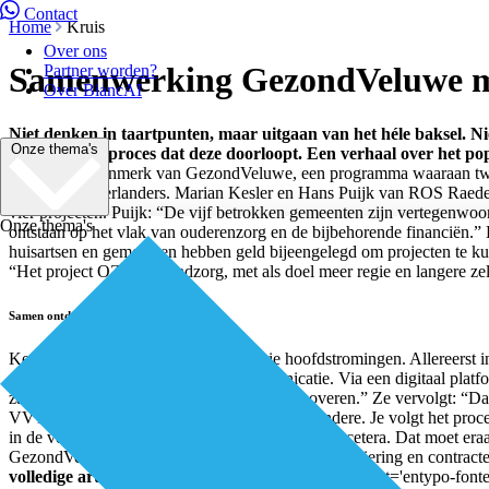
Contact
Home
Kruis
Over ons
Samenwerking GezondVeluwe ma
Partner worden?
Over BiancAI
Niet denken in taartpunten, maar uitgaan van het héle baksel. Nie
Onze thema's
en het gehele proces dat deze doorloopt. Een verhaal over het 
het cruciale kenmerk van GezondVeluwe, een programma waaraan twaa
150.000 Gelderlanders. Marian Kesler en Hans Puijk van ROS Raedel
vier projecten. Puijk: “De vijf betrokken gemeenten zijn vertegenwoor
Onze thema's
ontstaan op het vlak van ouderenzorg en de bijbehorende financiën
huisartsen en gemeenten hebben geld bijeengelegd om projecten te kun
“Het project OZO Verbindzorg, met als doel meer regie en langere ze
Samen ontdekken
Kesler: “GezondVeluwe bestaat uit drie hoofdstromingen. Allereerst 
organisaties. Vervolgens is er de communicatie. Via een digitaal platfo
zaken ontdekken en van daaruit kunnen innoveren.” Ze vervolgt: “Dank
VVT, ziet de ene partij wat er gebeurt bij de andere. Je volgt het proc
in de verschillende fases, je herkent tendensen et cetera. Dat moet er
GezondVeluwe zou ook nieuwe vormen van financiering en contracteri
volledige artikel hier:
[av_font_icon icon='ue82d' font='entypo-fon