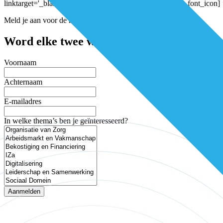
linktarget='_blank' color='' size='40px' position='left'][/av_font_icon]
Meld je aan voor de nieuwsbrief
Word elke twee weken geïnspireerd en mis 
Voornaam
Achternaam
E-mailadres
In welke thema’s ben je geïnteresseerd?
Aanmelden