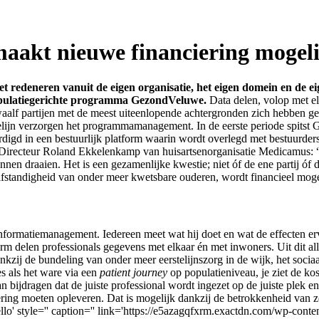
akt nieuwe financiering mogeli
t redeneren vanuit de eigen organisatie, het eigen domein en de ei
populatiegerichte programma GezondVeluwe.
Data delen, volop met el
lf partijen met de meest uiteenlopende achtergronden zich hebben gec
ijn verzorgen het programmamanagement. In de eerste periode spitst 
digd in een bestuurlijk platform waarin wordt overlegd met bestuurders
.” Directeur Roland Ekkelenkamp van huisartsenorganisatie Medicamus
nen draaien. Het is een gezamenlijke kwestie; niet óf de ene partij óf 
lfstandigheid van onder meer kwetsbare ouderen, wordt financieel moge
informatiemanagement. Iedereen meet wat hij doet en wat de effecten e
rm delen professionals gegevens met elkaar én met inwoners. Uit dit alle
zij de bundeling van onder meer eerstelijnszorg in de wijk, het sociaa
es als het ware via een
patient journey
op populatieniveau, je ziet de k
aan bijdragen dat de juiste professional wordt ingezet op de juiste plek
ng moeten opleveren. Dat is mogelijk dankzij de betrokkenheid van z
tello' style='' caption='' link='https://e5azagqfxrm.exactdn.com/wp