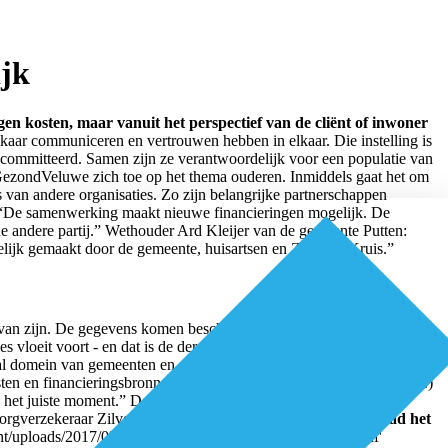
jk
gen kosten, maar vanuit het perspectief van de cliënt of inwoner
kaar communiceren en vertrouwen hebben in elkaar. Die instelling is
ommitteerd. Samen zijn ze verantwoordelijk voor een populatie van
GezondVeluwe zich toe op het thema ouderen. Inmiddels gaat het om
 van andere organisaties. Zo zijn belangrijke partnerschappen
: “De samenwerking maakt nieuwe financieringen mogelijk. De
de andere partij.” Wethouder Ard Kleijer van de gemeente Putten:
lijk gemaakt door de gemeente, huisartsen en Zilveren Kruis.”
rvan zijn. De gegevens komen beschikbaar voor collega’s van andere
s vloeit voort - en dat is de derde stroming - dat partijen gezamenlijk
l domein van gemeenten en specialistische zorg uit de tweede lijn en
osten en financieringsbronnen (Wmo, Zorgverzekeringswet, Wlz, red.)
 en het juiste moment.” De brede populatiegerichte benadering van
orgverzekeraar Zilveren Kruis.
Auteur: Gerben Stolk
Download het
-content/uploads/2017/03/DEL-nr2_2017_GezondVeluwe_LR.pdf'