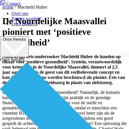
Contact
Home
Machteld Huber
Over ons
De Noordelijke Maasvallei
Partner worden?
Over BiancAI
pioniert met ‘positieve
Onze thema's
gezondheid’
Alom krijgt arts-onderzoeker Machteld Huber de handen op
Onze thema's
elkaar voor ‘positieve gezondheid’. Syntein, verantwoordelijk
voor ketenzorg in de Noordelijke Maasvallei, timmert al 2,5
jaar aan de weg in de geest van dit veelbelovende concept en
kan daarmee eveneens worden beschouwd als pionier. Eén van
de pijlers: bied gezondheidszorg in plaats van ziektezorg.
Een patiënt die klaagt over vermoeidheid? Natuurlijk, de huisarts
kan gezien de hoge werkdruk in zijn praktijk en de gunstige
financiering door verzekeraars kiezen voor de snelle en
gemakkelijke oplossing: bloed prikken, omdat er misschien een
vitamine B12-tekort is. Maar zou het niet veel beter zijn als de
zorgverlener in de gelegenheid werd gesteld tijdens een goed
gesprek de achterliggende oorzaak te achterhalen? Een oplossing die
vaak helemaal niet medisch-inhoudelijk hoeft te zijn. Chantal Walg