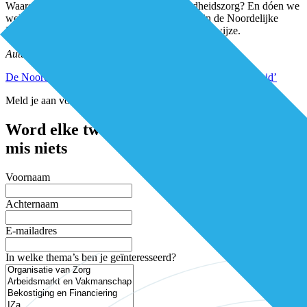
Waarom doen we wat we doen in de gezondheidszorg? En dóen we
wel aan gezondheidszorg? Die vragen waren in de Noordelijke
Maasvallei het vertrekpunt voor de nieuwe werkwijze.
Auteur: Gerben Stolk
De Noordelijke Maasvallei pioniert met ‘positieve gezondheid’
Meld je aan voor de nieuwsbrief
Word elke twee weken geïnspireerd en
mis niets
Voornaam
Achternaam
E-mailadres
In welke thema’s ben je geïnteresseerd?