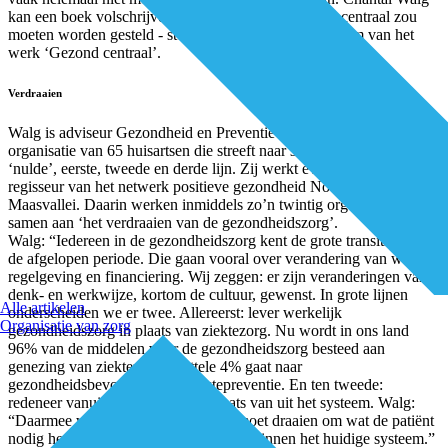
kan een boek volschrijven over waarom gezondheid centraal zou
moeten worden gesteld - sterker: ze dééd dat, in de vorm van het
werk ‘Gezond centraal’.
Verdraaien
Walg is adviseur Gezondheid en Preventie bij Syntein, een
organisatie van 65 huisartsen die streeft naar samenwerking met de
‘nulde’, eerste, tweede en derde lijn. Zij werkt eveneens als
regisseur van het netwerk positieve gezondheid Noordelijke
Maasvallei. Daarin werken inmiddels zo’n twintig organisaties
samen aan ‘het verdraaien van de gezondheidszorg’.
Walg: “Iedereen in de gezondheidszorg kent de grote transities van
de afgelopen periode. Die gaan vooral over verandering van wet- en
regelgeving en financiering. Wij zeggen: er zijn veranderingen van
denk- en werkwijze, kortom de cultuur, gewenst. In grote lijnen
Alle artikelen
onderscheiden we er twee. Allereerst: lever werkelijk
Organisatie van zorg
gezondheidszorg in plaats van ziektezorg. Nu wordt in ons land
96% van de middelen voor de gezondheidszorg besteed aan
genezing van ziekten. Een luttele 4% gaat naar
gezondheidsbevordering en ziektepreventie. En ten tweede:
redeneer vanuit de bedoeling in plaats van uit het systeem. Walg:
“Daarmee willen we zeggen dat het moet draaien om wat de patiënt
nodig heeft en niet om wat mogelijk is binnen het huidige systeem.”