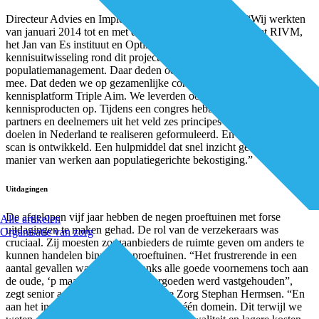
Directeur Advies en Implementatie Stannie Driessen: “Wij werkten
van januari 2014 tot en met december 2017 samen met het RIVM,
het Jan van Es instituut en Optimedis Nederland aan de
kennisuitwisseling rond dit project en andere initiatieven voor
populatiemanagement. Daar deden ook veel regionale partijen aan
mee. Dat deden we op gezamenlijke congressen en op het
kennisplatform Triple Aim. We leverden ook verschillende
kennisproducten op. Tijdens een congres hebben we met onze
partners en deelnemers uit het veld zes principes om Triple Aim-
doelen in Nederland te realiseren geformuleerd. En de Triple Aim-
scan is ontwikkeld. Een hulpmiddel dat snel inzicht geeft in de
manier van werken aan populatiegerichte bekostiging.”
Uitdagingen
De afgelopen vijf jaar hebben de negen proeftuinen met forse
Alle artikelen
uitdagingen te maken gehad. De rol van de verzekeraars was
Organisatie van zorg
cruciaal. Zij moesten zorgaanbieders de ruimte geven om anders te
kunnen handelen binnen de proeftuinen. “Het frustrerende in een
aantal gevallen was dat er ondanks alle goede voornemens toch aan
de oude, ‘p maal q’ manier van vergoeden werd vastgehouden”,
zegt senior adviseur Persoonsgerichte Zorg Stephan Hermsen. “En
aan het inzetten van interventies vanuit één domein. Dit terwijl we