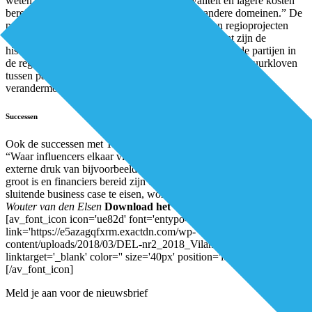
weten dat bij bepaalde populaties betere kwaliteit en lagere kosten
bereikt kunnen worden zodra je investeert in andere domeinen.” De
problemen waarmee de proeftuinen, leertuinen en regioprojecten
worstelden, waren voor een deel vergelijkbaar. “Dat zijn de
historisch gegroeide hiërarchische verhoudingen van de partijen in
de regio, de bekostiging van een nieuw portfolio, de cultuurkloven
tussen partijen, de focusverschillen, de bestuurlijke drukte,
verandermoeheid bij zorgprofessionals en ICT-perikelen.”
Successen
Ook de successen met Triple Aim lijken op elkaar, stelt Hermsen.
“Waar influencers elkaar vinden, vertrouwen wordt opgebouwd, de
externe druk van bijvoorbeeld krimp of wederzijdse afhankelijkheid
groot is en financiers bereid zijn om te investeren zonder vooraf een
sluitende business case te eisen, worden stappen gezet.”
Auteur:
Wouter van den Elsen
Download het volledige artikel hier:
[av_font_icon icon='ue82d' font='entypo-fontello' style='' caption=''
link='https://e5azagqfxrm.exactdn.com/wp-
content/uploads/2018/03/DEL-nr2_2018_Vilans_LR.pdf'
linktarget='_blank' color='' size='40px' position='left']
[/av_font_icon]
Meld je aan voor de nieuwsbrief