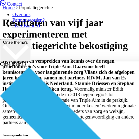
Contact
Home
Populatiegerichte
Over ons
Resultaten van vijf jaar
Partner worden?
Over BiancAI
experimenteren met
Onze thema's
populatiegerichte bekostiging
Het ophalen en verspreiden van kennis over de negen
Onze thema's
proeftuinregio’s voor Triple Aim. Daarvoor heeft
kenniscentrum voor langdurende zorg Vilans zich de afgelopen
jaren ingespannen, samen met partners RIVM, Jan van Es
instituut en Optimedis Nederland. Stannie Driessen en Stephan
Hermsen van Vilans kijken terug.
Voormalig minister Edith
Schippers van VWS benoemde in 2013 negen regio’s tot
proeftuinen voor de implementatie van Triple Aim in de praktijk.
Onder de noemer ‘Betere zorg met minder kosten’ werken regionale
samenwerkingsverbanden van aanbieders van zorg en welzijn,
gemeenten, zorgverzekeraars, patiëntvertegenwoordiging en andere
partners aan populatiemanagement.
Kennisproducten