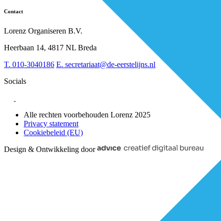
Arbeidsmarkt & vakmanschap
Partners
Financiering
Vacatures
Contact
RESV en Leerbehoeften
Partner worden?
Digitalisering
Over BiancAI
Lorenz Organiseren B.V.
Leiderschap & samenwerking
Sociaal domein
Heerbaan 14, 4817 NL Breda
Strategie & Innovatie
T.
010-3040186
E.
secretariaat@de-eerstelijns.nl
Socials
Alle rechten voorbehouden Lorenz 2025
Privacy statement
Cookiebeleid (EU)
Design & Ontwikkeling door