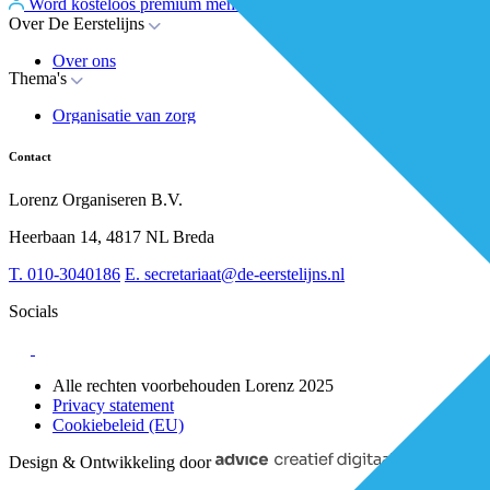
Word kosteloos premium member
Inloggen
Over De Eerstelijns
Over ons
Thema's
Nieuws
Advies
Organisatie van zorg
Whitepapers
Arbeidsmarkt & vakmanschap
Partners
Financiering
Vacatures
Contact
RESV en Leerbehoeften
Partner worden?
Digitalisering
Over BiancAI
Lorenz Organiseren B.V.
Leiderschap & samenwerking
Sociaal domein
Heerbaan 14, 4817 NL Breda
Strategie & Innovatie
T.
010-3040186
E.
secretariaat@de-eerstelijns.nl
Socials
Alle rechten voorbehouden Lorenz 2025
Privacy statement
Cookiebeleid (EU)
Design & Ontwikkeling door