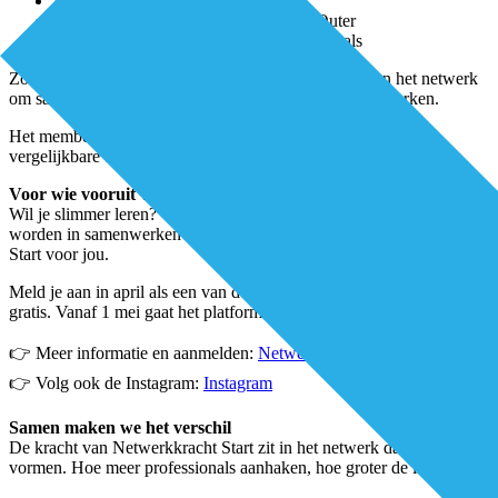
4 live webinars per jaar
Online kennissessies met Bianca den Outer
Een landelijke community van professionals
Zo ontwikkel je niet alleen kennis, maar ook de taal en het netwerk
om samenwerking daadwerkelijk van binnenuit te versterken.
Het membership kost €195 per jaar, een fractie van wat
vergelijkbare trainingen, webinars en congressen kosten.
Voor wie vooruit wil
Wil je slimmer leren? Wil je je netwerk verbreden? En wil je beter
worden in samenwerken over grenzen heen? Dan is Netwerkkracht
Start voor jou.
Meld je aan in april als een van de eerste leden en je eerste jaar is
gratis. Vanaf 1 mei gaat het platform live.
👉 Meer informatie en aanmelden:
Netwerkkracht - Start - Lorenz
👉 Volg ook de Instagram:
Instagram
Samen maken we het verschil
De kracht van Netwerkkracht Start zit in het netwerk dat we samen
vormen. Hoe meer professionals aanhaken, hoe groter de impact.