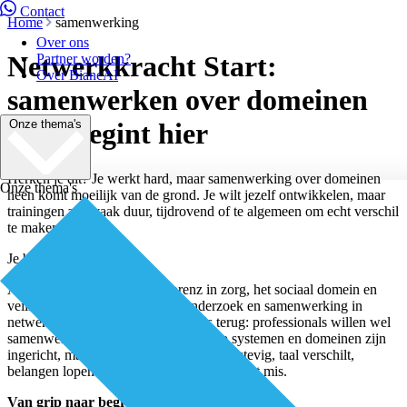
Contact
Home
samenwerking
Over ons
Netwerkkracht Start:
Partner worden?
Over BiancAI
samenwerken over domeinen
Onze thema's
heen begint hier
Herken je dit? Je werkt hard, maar samenwerking over domeinen
Onze thema's
heen komt moeilijk van de grond. Je wilt jezelf ontwikkelen, maar
trainingen zijn vaak duur, tijdrovend of te algemeen om echt verschil
te maken.
Je bent niet de enige.
Al bijna twintig jaar werkt Lorenz in zorg, het sociaal domein en
veiligheid aan strategie, impactonderzoek en samenwerking in
netwerken. Eén ding zien we steeds terug: professionals willen wel
samenwerken, maar de manier waarop systemen en domeinen zijn
ingericht, maakt dat lastig. Grenzen zijn stevig, taal verschilt,
belangen lopen uiteen. En juist daar gaat het mis.
Van grip naar begrip