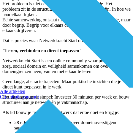
Het probleem is niet een gebrek aan inzet of motivatie. Het
probleem zit in de structuur. In hoe we georganiseerd zijn. In hoe we
naar elkaar kijken.
Echte samenwerking ontstaat niet door meer regels of controle, maar
door begrip. Begrip voor elkaars context, elkaars werkwijze en
elkaars drijfveren.
Dat is precies waar Netwerkkracht Start op inspeelt.
"Leren, verbinden en direct toepassen"
Netwerkkracht Start is een online community waar professionals uit
zorg, sociaal domein en veiligheid samenkomen om over
domeingrenzen heen, van en met elkaar te leren.
Geen lange, abstracte trajecten. Maar praktische inzichten die je
direct kunt toepassen in je werk.
Alle artikelen
Organisatie van zorg
Het uitgangspunt is simpel: Investeer 30 minuten per week en bouw
structureel aan je netwerk én je vakmanschap.
Als lid bouw je mee aan een netwerk dat ertoe doet en krijg je:
28 e-learnings met vakexperts over domeinoverstijgend
samenwerken