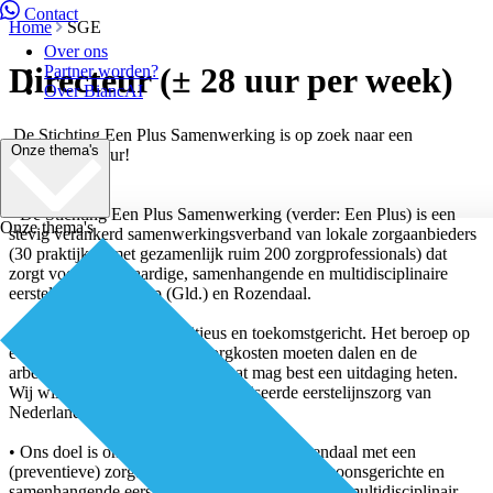
Contact
Home
SGE
Over ons
Directeur (± 28 uur per week)
Partner worden?
Over BiancAI
De Stichting Een Plus Samenwerking is op zoek naar een
Onze thema's
nieuwe directeur!
Wie wij zijn:
• De Stichting Een Plus Samenwerking (verder: Een Plus) is een
Onze thema's
stevig verankerd samenwerkingsverband van lokale zorgaanbieders
(30 praktijken met gezamenlijk ruim 200 zorgprofessionals) dat
zorgt voor hoogwaardige, samenhangende en multidisciplinaire
eerstelijnszorg in Velp (Gld.) en Rozendaal.
• Een Plus is gezond, ambitieus en toekomstgericht. Het beroep op
eerstelijnszorg stijgt, terwijl zorgkosten moeten dalen en de
arbeidsmarkt onder druk staat. Dat mag best een uitdaging heten.
Wij willen daarom de best georganiseerde eerstelijnszorg van
Nederland zijn.
• Ons doel is om inwoners van Velp en Rozendaal met een
(preventieve) zorgbehoefte hoogwaardige, persoonsgerichte en
samenhangende eerstelijnszorg te leveren vanuit multidisciplinair