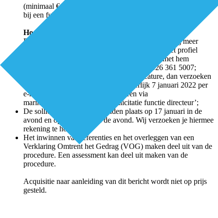
(minimaal € 5.083,- en maximaal € 6.499,- bruto per maand
bij een fulltime dienstverband)
Hoe nu verder?
De huidige directeur, Ward Mariman, geeft je graag meer
informatie over de vacature. Voor vragen over het profiel
en/of de procedure kun je telefonisch contact met hem
opnemen via mariman@eenplus.nl of via 026 361 5007;
Indien je belangstelling hebt voor de vacature, dan verzoeken
wij je jouw motivatiebrief en CV uiterlijk 7 januari 2022 per
e-mail aan de heer Mariman te sturen via
mariman@eenplus.nl o.v.v. ‘sollicitatie functie directeur’;
De sollicitatiegesprekken vinden plaats op 17 januari in de
avond en op 24 januari in de avond. Wij verzoeken je hiermee
rekening te houden.
Het inwinnen van referenties en het overleggen van een
Verklaring Omtrent het Gedrag (VOG) maken deel uit van de
procedure. Een assessment kan deel uit maken van de
procedure.
Acquisitie naar aanleiding van dit bericht wordt niet op prijs
gesteld.