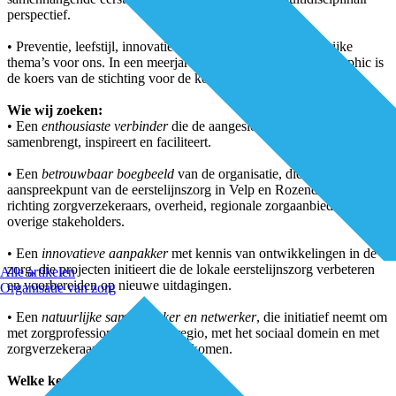
perspectief.
• Preventie, leefstijl, innovatie en ouderenzorg zijn belangrijke
thema’s voor ons. In een meerjarenbeleidsplan en een infographic is
de koers van de stichting voor de komende jaren vastgelegd.
Wie wij zoeken:
• Een
enthousiaste verbinder
die de aangesloten zorgverleners
samenbrengt, inspireert en faciliteert.
• Een
betrouwbaar boegbeeld
van de organisatie, die daarmee
aanspreekpunt van de eerstelijnszorg in Velp en Rozendaal is
richting zorgverzekeraars, overheid, regionale zorgaanbieders en
overige stakeholders.
• Een
innovatieve aanpakker
met kennis van ontwikkelingen in de
zorg, die projecten initieert die de lokale eerstelijnszorg verbeteren
Alle artikelen
en voorbereiden op nieuwe uitdagingen.
Organisatie van zorg
• Een
natuurlijke samenwerker en netwerker
, die initiatief neemt om
met zorgprofessionals, met de regio, met het sociaal domein en met
zorgverzekeraars tot innovatie te komen.
Welke kerntaken heeft de directeur?