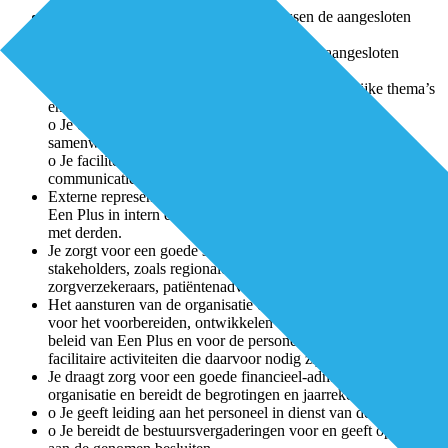
Het organiseren van samenwerking tussen de aangesloten
zorgpartners
o Je bent het eerste aanspreekpunt voor alle aangesloten
zorgpartners;
o Je organiseert bijeenkomsten over zorginhoudelijke thema’s
en projecten;
o Je ondersteunt de ontwikkeling en implementatie van
samenwerking in de vorm van multidisciplinaire projecten;
o Je faciliteert samenwerking, onder meer door actieve
communicatie.
Externe representatie o Je vertegenwoordigt en representeert
Een Plus in intern en extern overleg en bij onderhandelingen
met derden.
Je zorgt voor een goede samenwerkingsrelatie met alle
stakeholders, zoals regionale zorgaanbieders,
zorgverzekeraars, patiëntenadviesraad en de gemeente.
Het aansturen van de organisatie o Je bent verantwoordelijk
voor het voorbereiden, ontwikkelen en uitvoeren van het
beleid van Een Plus en voor de personele, financiële en
facilitaire activiteiten die daarvoor nodig zijn.
Je draagt zorg voor een goede financieel-administratieve
organisatie en bereidt de begrotingen en jaarrekeningen voor.
o Je geeft leiding aan het personeel in dienst van de stichting.
o Je bereidt de bestuursvergaderingen voor en geeft opvolging