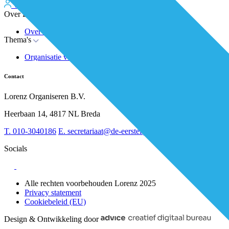
Word kosteloos premium member
Inloggen
Over De Eerstelijns
Over ons
Thema's
Nieuws
Advies
Organisatie van zorg
Whitepapers
Arbeidsmarkt & vakmanschap
Partners
Financiering
Vacatures
Contact
RESV en Leerbehoeften
Partner worden?
Digitalisering
Over BiancAI
Lorenz Organiseren B.V.
Leiderschap & samenwerking
Sociaal domein
Heerbaan 14, 4817 NL Breda
Strategie & Innovatie
T.
010-3040186
E.
secretariaat@de-eerstelijns.nl
Socials
Alle rechten voorbehouden Lorenz 2025
Privacy statement
Cookiebeleid (EU)
Design & Ontwikkeling door