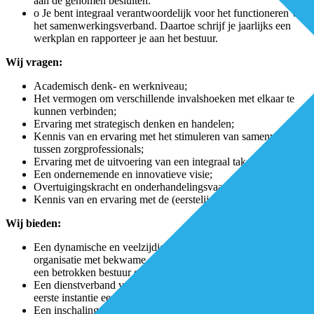
aan de genomen besluiten.
o Je bent integraal verantwoordelijk voor het functioneren van
het samenwerkingsverband. Daartoe schrijf je jaarlijks een
werkplan en rapporteer je aan het bestuur.
Wij vragen:
Academisch denk- en werkniveau;
Het vermogen om verschillende invalshoeken met elkaar te
kunnen verbinden;
Ervaring met strategisch denken en handelen;
Kennis van en ervaring met het stimuleren van samenwerking
tussen zorgprofessionals;
Ervaring met de uitvoering van een integraal takenpakket;
Een ondernemende en innovatieve visie;
Overtuigingskracht en onderhandelingsvaardigheid;
Kennis van en ervaring met de (eerstelijns)gezondheidszorg.
Wij bieden:
Een dynamische en veelzijdige functie in een innovatieve
organisatie met bekwame en interessante zorgprofessionals,
een betrokken bestuur en een actieve patiëntenadviesraad.
Een dienstverband van ± 28 uur in een vaste functie met in
eerste instantie een contract van 12 maanden;
Een inschaling in schaal 12 van de CAO Huisartsenzorg