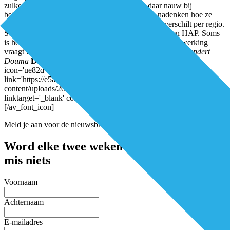
zulke groepen gewerkt. De eerste lijn wordt daar nauw bij
betrokken, vertelt Leerink. “Huisartsen moeten nadenken hoe ze
zich laten vertegenwoordigen in een ROAZ. Dat verschilt per regio.
Soms is het een directeur of medisch directeur van een HAP. Soms
is het iemand uit een huisartsenkring. Regionale samenwerking
vraagt investeringen, maar het levert veel op.”
Auteur: Leendert
Douma
Download het volledige artikel hier:
[av_font_icon
icon='ue82d' font='entypo-fontello' style='' caption=''
link='https://e5azagqfxrm.exactdn.com/wp-
content/uploads/2018/05/DEL-nr4_2018_ROAZ_LR.pdf'
linktarget='_blank' color='' size='40px' position='left']
[/av_font_icon]
Meld je aan voor de nieuwsbrief
Word elke twee weken geïnspireerd en
mis niets
Voornaam
Achternaam
E-mailadres