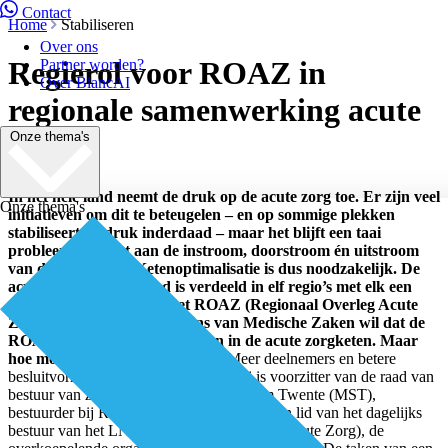
Contact
Home
Stabiliseren
Over ons
Regierol voor ROAZ in
Partner worden?
Over BiancAI
regionale samenwerking acute
Onze thema's
zorg
In het hele land neemt de druk op de acute zorg toe. Er zijn veel
Onze thema's
initiatieven om dit te beteugelen – en op sommige plekken
stabiliseert de druk inderdaad – maar het blijft een taai
probleem. Dat ligt aan de instroom, doorstroom én uitstroom
van de acute zorg. Ketenoptimalisatie is dus noodzakelijk. De
acute zorg in Nederland is verdeeld in elf regio’s met elk een
overkoepelend overleg: het ROAZ (Regionaal Overleg Acute
Zorg). Minister Bruno Bruins van Medische Zaken wil dat de
ROAZ’en meer de ‘lead’ nemen in de acute zorgketen. Maar
hoe moeten ze die rol invullen?
“Meer deelnemers en betere
besluitvorming”, zegt Bas Leerink. Hij is voorzitter van de raad van
bestuur van ziekenhuis Medisch Spectrum Twente (MST),
bestuurder bij ROAZ Acute Zorg Euregio en lid van het dagelijks
bestuur van het LNAZ (Landelijk Netwerk Acute Zorg), de