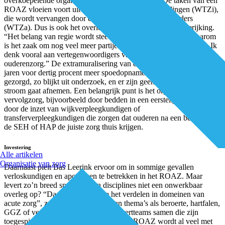
overkoepelende organisatie van de elf ROAZ’en. De taken van een
ROAZ vloeien voort uit de Wet Toelating Zorginstellingen (WTZi),
die wordt vervangen door de Wet Toelating Zorgaanbieders
(WTZa). Dus is ook het overleg in de acute zorg toe aan herijking.
“Het belang van regie wordt steeds groter”, zegt Leerink. “Daarom
is het zaak om nog veel meer partijen in het ROAZ te betrekken. Ik
denk vooral aan vertegenwoordigers van organisaties in de
ouderenzorg.” De extramuralisering van de zorg heeft de afgelopen
jaren voor dertig procent meer spoedopnames onder ouderen
gezorgd, zo blijkt uit onderzoek, en er zijn geen tekenen dat de
stroom gaat afnemen. Een belangrijk punt is het organiseren van
vervolgzorg, bijvoorbeeld door bedden in een eerstelijnsverblijf of
door de inzet van wijkverpleegkundigen of
transferverpleegkundigen die zorgen dat ouderen na een bezoek aan
de SEH of HAP de juiste zorg thuis krijgen.
Investering
Alle artikelen
Organisatie van zorg
Daarnaast pleit Bas Leerink ervoor om in sommige gevallen
verloskundigen en apotheken te betrekken in het ROAZ. Maar
levert zo’n breed spectrum aan disciplines niet een onwerkbaar
overleg op? “Daarom moeten we het verdelen in domeinen van
acute zorg”, zegt Leerink. “Denk aan thema’s als beroerte, hartfalen,
GGZ of verloskunde. Dan komen expertteams samen die zijn
toegespitst op zo’n domein.” Binnen het ROAZ wordt al veel met