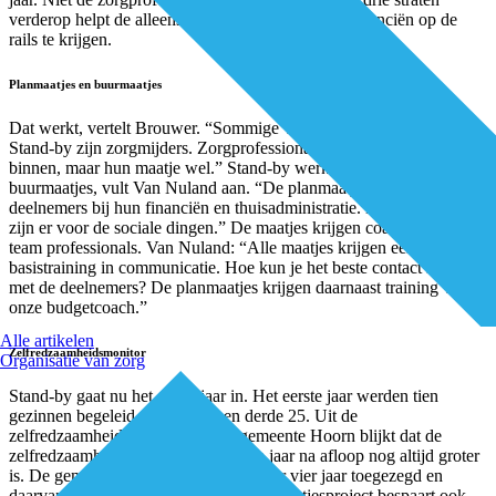
verderop helpt de alleenstaande moeder om haar financiën op de
rails te krijgen.
Planmaatjes en buurmaatjes
Dat werkt, vertelt Brouwer. “Sommige van de deelnemers aan
Stand-by zijn zorgmijders. Zorgprofessionals komen bij hen niet
binnen, maar hun maatje wel.” Stand-by werkt met planmaatjes en
buurmaatjes, vult Van Nuland aan. “De planmaatjes helpen
deelnemers bij hun financiën en thuisadministratie. De buurmaatjes
zijn er voor de sociale dingen.” De maatjes krijgen coaching van een
team professionals. Van Nuland: “Alle maatjes krijgen een
basistraining in communicatie. Hoe kun je het beste contact maken
met de deelnemers? De planmaatjes krijgen daarnaast training van
onze budgetcoach.”
Alle artikelen
Zelfredzaamheidsmonitor
Organisatie van zorg
Stand-by gaat nu het derde jaar in. Het eerste jaar werden tien
gezinnen begeleid, het tweede en derde 25. Uit de
zelfredzaamheidsmonitor van de gemeente Hoorn blijkt dat de
zelfredzaamheid van deelnemers een jaar na afloop nog altijd groter
is. De gemeente heeft een bijdrage voor vier jaar toegezegd en
daarvan zijn er nog twee te gaan. Het maatjesproject bespaart ook