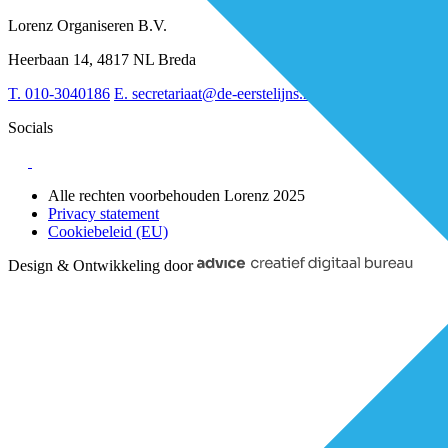
RESV en Leerbehoeften
Partner worden?
Digitalisering
Over BiancAI
Lorenz Organiseren B.V.
Leiderschap & samenwerking
Sociaal domein
Heerbaan 14, 4817 NL Breda
Strategie & Innovatie
T.
010-3040186
E.
secretariaat@de-eerstelijns.nl
Socials
Alle rechten voorbehouden Lorenz 2025
Privacy statement
Cookiebeleid (EU)
Design & Ontwikkeling door