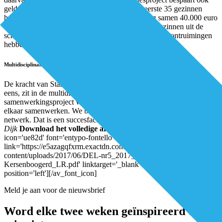
geld. Brouwer: “Onze ondersteuning van de eerste 35 gezinnen
heeft de gemeente en de woningbouwvereniging samen 40.000 euro
opgeleverd. Bijvoorbeeld doordat we een aantal gezinnen uit de
schuldsanering hebben weten te houden. En drie huisontruimingen
hebben weten te voorkomen.”
Multidisciplinair
De kracht van Stand-by, daar zijn Brouwer en Van Nuland het over
eens, zit in de multidisciplinaire aanpak. Brouwer: “Dit is een
samenwerkingsproject van verschillende organisaties die veel met
elkaar samenwerken. We bouwen voort op een reeds bestaand sterk
netwerk. Dat is een succesfactor van Stand-by.”
Auteur: Michel van
Dijk
Download het volledige artikel hier:
[av_font_icon
icon='ue82d' font='entypo-fontello' style='' caption=''
link='https://e5azagqfxrm.exactdn.com/wp-
content/uploads/2017/06/DEL-nr5_2017_Armoedebestrijding-
Kersenboogerd_LR.pdf' linktarget='_blank' color='' size='40px'
position='left'][/av_font_icon]
Meld je aan voor de nieuwsbrief
Word elke twee weken geïnspireerd en