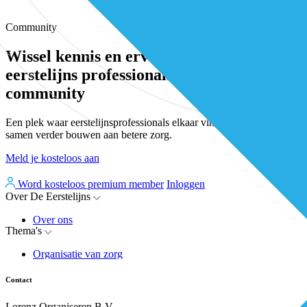
Community
Wissel kennis en ervaring uit met andere
eerstelijns professionals in onze
community
Een plek waar eerstelijnsprofessionals elkaar vinden, versterken en
samen verder bouwen aan betere zorg.
Meld je kosteloos aan
Word kosteloos premium member
Inloggen
Over De Eerstelijns
Over ons
Thema's
Nieuws
Advies
Organisatie van zorg
Whitepapers
Arbeidsmarkt & vakmanschap
Partners
Financiering
Vacatures
Contact
RESV en Leerbehoeften
Partner worden?
Digitalisering
Over BiancAI
Lorenz Organiseren B.V.