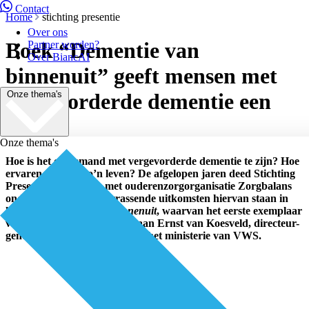
Contact
Home
stichting presentie
Over ons
Boek “Dementie van
Partner worden?
Over BiancAI
binnenuit” geeft mensen met
Onze thema's
vergevorderde dementie een
stem
Onze thema's
Hoe is het om iemand met vergevorderde dementie te zijn? Hoe
ervaren mensen zo’n leven? De afgelopen jaren deed Stichting
Presentie hier samen met ouderenzorgorganisatie Zorgbalans
onderzoek naar. De verrassende uitkomsten hiervan staan in
het boek
Dementie van binnenuit
, waarvan het eerste exemplaar
vandaag werd overhandigd aan Ernst van Koesveld, directeur-
generaal Langdurige Zorg bij het ministerie van VWS.