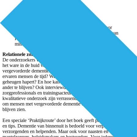
Overhandiging boek
Dementie van binnenuit
door
Tamara Pieterse, bestuurder Zorgbalans aan Ernst van
Koesveld, directeur-generaal Langdurige Zorg bij het
ministerie van VWS.
Relationele zorg
De onderzoekers van Stichting Presentie kropen twee jaar lang als
het ware in de huid van bewoners van Zorgbalans met
vergevorderde dementie. Wat probeert iemand uit te drukken? Hoe
ervaren mensen de tijd? Wat weet het lichaam nog terwijl het
geheugen hapert? En hoe kan relationele zorg helpen om dichtbij de
ander te blijven? Ook interviewden de onderzoekers
zorgprofessionals en trainingsacteurs. De uitkomsten van het
kwalitatieve onderzoek zijn verrassend, het boek roept iedereen op
om mensen met vergevorderde dementie ten volle als mens te
blijven zien.
Een speciale ‘Praktijkroute’ door het boek geeft praktische inzichten
en tips. Dementie van binnenuit is bedoeld voor verpleegkundigen,
verzorgenden en helpenden. Maar ook voor naasten en
mantelzorgers, beleidsmakers en bestuurders. Voor iedereen die nóg