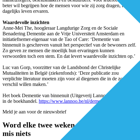
beter wil begrijpen hoe de mensen voor wie zij zorg dragen, hun
dagelijks leven ervaren.
Waardevolle inzichten
Anne-Mei The, hoogleraar Langdurige Zorg en de Sociale
Benadering Dementie aan de Vrije Universiteit Amsterdam en
initiatiefnemer-eigenaar van de Tao of Care: ‘Dementie van
binnenuit is geschreven vanuit het perspectief van de bewoners zelf.
Zo geven ze mensen die moeilijk hun ervaringen kunnen
verwoorden toch een stem. En dat levert waardevolle inzichten op.’
Luc van Gorp, voorzitter van de Landsbond der Christelijke
Mutualiteiten in België (ziekenfonds): ‘Deze publicatie zou
verplichte literatuur moeten zijn voor al diegenen die in de zorg het
verschil willen maken.’
Het boek Dementie van binnenuit (Uitgeverij Lannoo) ligt vanaf nu
in de boekhandel.
https://www.lannoo.be/nl/dementie-van-binnenuit
Meld je aan voor de nieuwsbrief
Word elke twee weken geïnspireerd en
mis niets