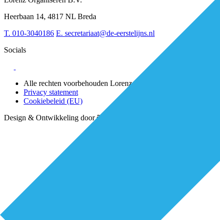
Leiderschap & samenwerking
Sociaal domein
Heerbaan 14, 4817 NL Breda
Strategie & Innovatie
T.
010-3040186
E.
secretariaat@de-eerstelijns.nl
Socials
Alle rechten voorbehouden Lorenz 2025
Privacy statement
Cookiebeleid (EU)
Design & Ontwikkeling door