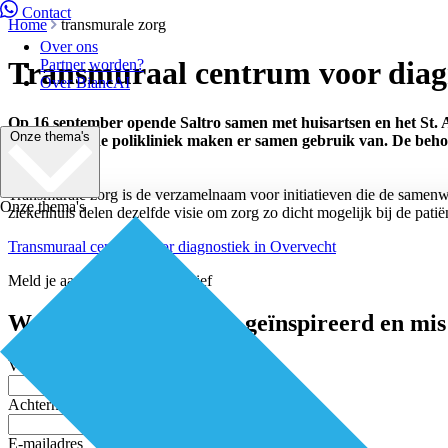
Contact
Home
transmurale zorg
Over ons
Transmuraal centrum voor diag
Partner worden?
Over BiancAI
Op 16 september opende Saltro samen met huisartsen en het St. A
Onze thema's
hier gevestigde polikliniek maken er samen gebruik van. De beh
aangeboden.
Transmurale zorg is de verzamelnaam voor initiatieven die de samenwer
Onze thema's
ziekenhuis delen dezelfde visie om zorg zo dicht mogelijk bij de patiën
Transmuraal centrum voor diagnostiek in Overvecht
Meld je aan voor de nieuwsbrief
Word elke twee weken geïnspireerd en mis 
Voornaam
Achternaam
E-mailadres