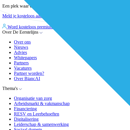
Een plek waar eerstelijnsprofessionals elkaar vinden, versterken en 
Meld je kosteloos aan
Word kosteloos premium member
Inloggen
Over De Eerstelijns
Over ons
Nieuws
Advies
Whitepapers
Partners
Vacatures
Partner worden?
Over BiancAI
Thema's
Organisatie van zorg
Arbeidsmarkt & vakmanschap
Financiering
RESV en Leerbehoeften
Digitalisering
Leiderschap & samenwerking
Sociaal domein