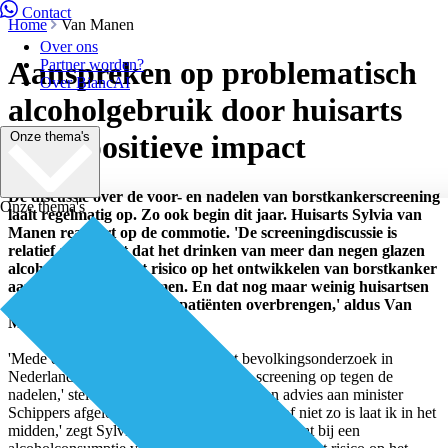
Contact
Home
Van Manen
Over ons
Aanspreken op problematisch
Partner worden?
Over BiancAI
alcoholgebruik door huisarts
Onze thema's
heeft positieve impact
De discussie over de voor- en nadelen van borstkankerscreening
Onze thema's
laait regelmatig op. Zo ook begin dit jaar. Huisarts Sylvia van
Manen reageert op de commotie. 'De screeningdiscussie is
relatief als je weet dat het drinken van meer dan negen glazen
alcohol per week het risico op het ontwikkelen van borstkanker
aanzienlijk doet toenemen. En dat nog maar weinig huisartsen
deze boodschap aan hun patiënten overbrengen,' aldus Van
Manen.
'Mede dankzij de organisatie van het bevolkingsonderzoek in
Nederland wegen de voordelen van de screening op tegen de
nadelen,' stelde de Gezondheidsraad in een advies aan minister
Schippers afgelopen januari. 'Of dit nu wel of niet zo is laat ik in het
midden,' zegt Sylvia van Manen, 'maar feit is dat bij een