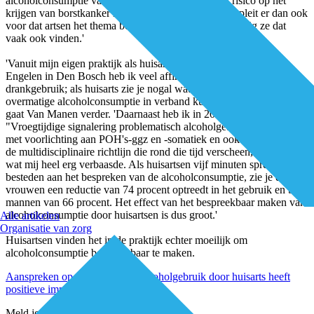
alcoholconsumptie van wekelijks negen glazen het risico op het
krijgen van borstkanker met 15 procent toeneemt. Ik pleit er dan ook
voor dat artsen het thema bespreekbaar maken, hoe lastig ze dat
vaak ook vinden.'
'Vanuit mijn eigen praktijk als huisarts bij Huisartsenpraktijk
Engelen in Den Bosch heb ik veel affiniteit met het thema
drankgebruik; als huisarts zie je nogal wat klachten die met een
overmatige alcoholconsumptie in verband kunnen worden gebracht,'
gaat Van Manen verder. 'Daarnaast heb ik in 2008 de pilot
"Vroegtijdige signalering problematisch alcoholgebruik" gedraaid
met voorlichting aan POH's-ggz en -somatiek en ook assistentes. In
de multidisciplinaire richtlijn die rond die tijd verscheen, stond iets
wat mij heel erg verbaasde. Als huisartsen vijf minuten spreekuurtijd
besteden aan het bespreken van de alcoholconsumptie, zie je dat bij
vrouwen een reductie van 74 procent optreedt in het gebruik en bij
mannen van 66 procent. Het effect van het bespreekbaar maken van
alcoholconsumptie door huisartsen is dus groot.'
Alle artikelen
Organisatie van zorg
Huisartsen vinden het in de praktijk echter moeilijk om
alcoholconsumptie bespreekbaar te maken.
Aanspreken op problematisch alcoholgebruik door huisarts heeft
positieve impact
Meld je aan voor de nieuwsbrief