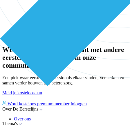
Community
Wissel kennis en ervaring uit met andere
eerstelijns professionals in onze
community
Een plek waar eerstelijnsprofessionals elkaar vinden, versterken en
samen verder bouwen aan betere zorg.
Meld je kosteloos aan
Word kosteloos premium member
Inloggen
Over De Eerstelijns
Over ons
Thema's
Nieuws
Advies