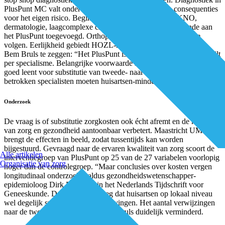
PlusPunt MC valt onder eerstelijnszorg en heeft geen consequenties
voor het eigen risico. Begin 2016 zijn de specialismen KNO,
dermatologie, laagcomplexe chirurgie en interne geneeskunde aan
het PlusPunt toegevoegd. Orthopedie en ouderengeneeskunde
volgen. Eerlijkheid gebiedt HOZL-medisch directeur en huisarts
Bem Bruls te zeggen: “Het PlusPunt is maatwerk en succes verschilt
per specialisme. Belangrijke voorwaarde is dat een specialisme zich
goed leent voor substitutie van tweede- naar eerstelijnszorg. De
betrokken specialisten moeten huisartsen-minded zijn.”
Onderzoek
De vraag is of substitutie zorgkosten ook écht afremt en de kwaliteit
van zorg en gezondheid aantoonbaar verbetert. Maastricht UMC
brengt de effecten in beeld, zodat tussentijds kan worden
bijgestuurd. Gevraagd naar de ervaren kwaliteit van zorg scoort de
Alle artikelen
interventiegroep van PlusPunt op 25 van de 27 variabelen voorlopig
Organisatie van zorg
hoger dan de controlegroep. “Maar conclusies over kosten vergen
longitudinaal onderzoek”, aldus gezondheidswetenschapper-
epidemioloog Dirk Ruwaard in het Nederlands Tijdschrift voor
Geneeskunde. Dat neemt niet weg dat huisartsen op lokaal niveau
wel degelijk spreken over verschuivingen. Het aantal verwijzingen
naar de tweede lijn is volgens Bem Bruls duidelijk verminderd.