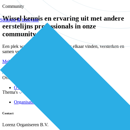
Community
Wissel kennis en ervaring uit met andere
Strategie & Innovatie
eerstelijns professionals in onze
community
Een plek waar eerstelijnsprofessionals elkaar vinden, versterken en
samen verder bouwen aan betere zorg.
Meld je kosteloos aan
Word kosteloos premium member
Inloggen
Over De Eerstelijns
Over ons
Thema's
Nieuws
Advies
Organisatie van zorg
Whitepapers
Arbeidsmarkt & vakmanschap
Partners
Financiering
Vacatures
Contact
RESV en Leerbehoeften
Partner worden?
Digitalisering
Over BiancAI
Lorenz Organiseren B.V.
Leiderschap & samenwerking