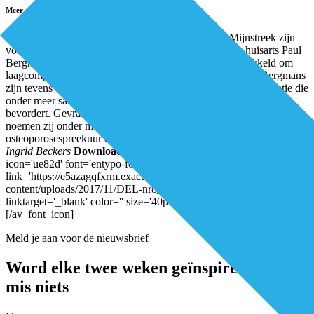
Meer anderhalvelijnsproducten
Ook in de proeftuin Anders Beter in de Westelijke Mijnstreek zijn
volgens Zuyderland MC-internist Mariëlle Krekels en huisarts Paul
Bergmans succesvolle ‘anderhalvelijnsproducten’ ontwikkeld om
laagcomplexe zorg in de eerste lijn te houden. Krekels en Bergmans
zijn tevens directeur van MMC Omnes, een regionale organisatie die
onder meer samenwerking tussen huisartsen en specialisten
bevordert. Gevraagd naar de eerste successen van substitutie
noemen zij onder meer e-meedenkconsulten, het
osteoporosespreekuur en tele-dermatologische consulten.
Auteur:
Ingrid Beckers
Download het volledige artikel hier:
[av_font_icon
icon='ue82d' font='entypo-fontello' style='' caption=''
link='https://e5azagqfxrm.exactdn.com/wp-
content/uploads/2017/11/DEL-nr8_2017_CZ-deel-5_LR.pdf'
linktarget='_blank' color='' size='40px' position='left']
[/av_font_icon]
Meld je aan voor de nieuwsbrief
Word elke twee weken geïnspireerd en
mis niets