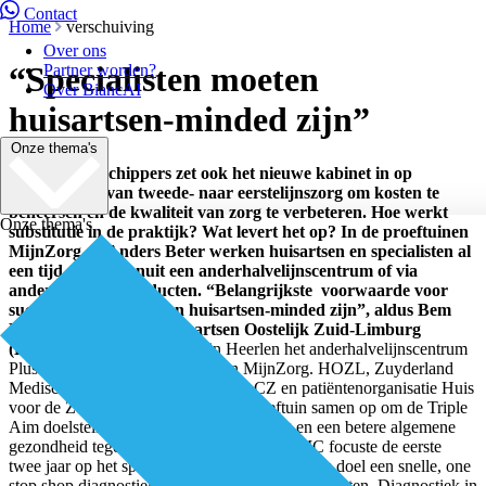
Contact
Home
verschuiving
Over ons
“Specialisten moeten
Partner worden?
Over BiancAI
huisartsen-minded zijn”
Onze thema's
Na minister Schippers zet ook het nieuwe kabinet in op
verschuiving van tweede- naar eerstelijnszorg om kosten te
beheersen en de kwaliteit van zorg te verbeteren. Hoe werkt
Onze thema's
substitutie in de praktijk? Wat levert het op? In de proeftuinen
MijnZorg en Anders Beter werken huisartsen en specialisten al
een tijd samen vanuit een anderhalvelijnscentrum of via
anderhalvelijnsproducten. “Belangrijkste voorwaarde voor
succes is dat specialisten huisartsen-minded zijn”, aldus Bem
Bruls, directeur van Huisartsen Oostelijk Zuid-Limburg
(HOZL).
Al in 2014 startte in Heerlen het anderhalvelijnscentrum
PlusPunt MC binnen de proeftuin MijnZorg. HOZL, Zuyderland
Medisch Centrum, zorgverzekeraar CZ en patiëntenorganisatie Huis
voor de Zorg trekken binnen deze proeftuin samen op om de Triple
Aim doelstelling te realiseren: betere zorg en een betere algemene
gezondheid tegen lagere kosten. PlusPunt MC focuste de eerste
twee jaar op het specialisme cardiologie met als doel een snelle, one
stop shop diagnostiek van patiënten met hartklachten. Diagnostiek in