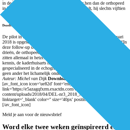
in de buurt. Bovendien had ik meer tijd voor hen dan de orthopeed
in het ziekenhuis. Ik had een half uur per consult, hij slechts vijftien
minuten.”
Dezelfde taal spreken
De pilot in Zuid-Limburg was zo succesvol, dat deze per 1 januari
2018 is opgeschaald naar alle huisartsen in de regio. Ottenheijm: “In
deze follow-up doen we het anderhalvelijnsspreekuur met zijn
drieën, de orthopeed, de kaderhuisarts en de fysiotherapeut. We
zitten allemaal in hetzelfde gebouw. De orthopeed heeft chirurgische
kennis, de kaderhuisarts heeft een generalistische blik en is
gespecialiseerd in de echografie en de fysiotherapeut beheerst als
geen ander het lichamelijk onderzoek. Zo versterken we elkaar.”
Auteur: Michel van Dijk
Download het volledige artikel hier:
[av_font_icon icon='ue82d' font='entypo-fontello' style='' caption=''
link='https://e5azagqfxrm.exactdn.com/wp-
content/uploads/2018/04/DEL-nr3_2018_Mediq-Medico_LR.pdf'
linktarget='_blank' color='' size='40px' position='left']
[/av_font_icon]
Meld je aan voor de nieuwsbrief
Word elke twee weken geïnspireerd en