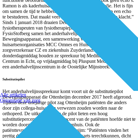
functionele beoordeling van de echo. Zelf maak ik ook geen echo’s.
Ramon is als kaderhuisarts gespecialiseerd in echografie. Het is fijn
om samen de tijd te hebben om de schouderbeweging op een echo
te bestuderen. Dat maakt veel duidelijk over de aard van de klacht.”
Sinds 1 januari 2018 draaien Deckers, Ottenheijm en
fysiotherapeuten van fysiotherapiepraktijken Sportho en
FysioStofberg samen het anderhalvelijnsspreekuur
Bewegingsapparaat, een samenwerking van de Zuid-Limburgse
huisartsenorganisaties MCC Omnes en Huisartsen OZL,
zorgverzekeraar CZ en ziekenhuis Zuyderland. Op
donderdagmiddag houden ze spreekuur bij Meditta Medisch
Centrum in Echt, op vrijdagmiddag bij Pluspunt Medisch Centrum,
een anderhalvelijnscentrum in de Oostelijke Mijnstreek.
Substitutiepilot
Het anderhalvelijnsspreekuur komt voort uit de substitutiepilot
Alle artikelen
Bewegingsapparaat die Ottenheijm december 2017 heeft afgerond.
Organisatie van zorg
Tijdens deze driejarige pilot zag Ottenheijm patiënten die anders
door zijn collega-huisartsen verwezen zouden worden naar de
orthopeed. De uitkomsten van de pilot lieten een hoog
substitutiepercentage zien. 85 procent van de patiënten hoefde niet te
worden doorgestuurd naar het ziekenhuis. Ook de
patiënttevredenheid was hoog. Ottenheijm: “Patiënten vinden het
prettig dat ze bij een gespecialiseerde huisarts terechtkunnen, dicht