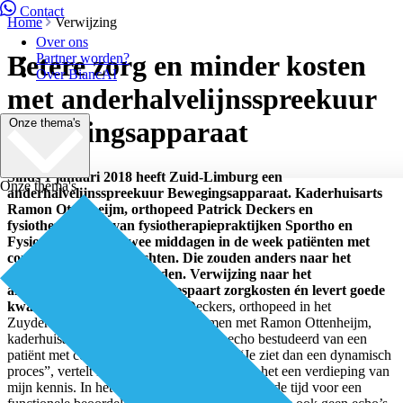
Contact
Home
Verwijzing
Over ons
Betere zorg en minder kosten
Partner worden?
Over BiancAI
met anderhalvelijnsspreekuur
Onze thema's
Bewegingsapparaat
Sinds 1 januari 2018 heeft Zuid-Limburg een
Onze thema's
anderhalvelijnsspreekuur Bewegingsapparaat. Kaderhuisarts
Ramon Ottenheijm, orthopeed Patrick Deckers en
fysiotherapeuten van fysiotherapiepraktijken Sportho en
FysioStofberg zien twee middagen in de week patiënten met
complexe schouderklachten. Die zouden anders naar het
ziekenhuis verwezen worden. Verwijzing naar het
anderhalvelijnsspreekuur bespaart zorgkosten én levert goede
kwaliteit van zorg op.
Patrick Deckers, orthopeed in het
Zuyderland ziekenhuis, heeft net samen met Ramon Ottenheijm,
kaderhuisarts Bewegingsapparaat, een echo bestudeerd van een
patiënt met complexe schouderklachten. “Je ziet dan een dynamisch
proces”, vertelt Deckers. “Voor mij betekent het een verdieping van
mijn kennis. In het ziekenhuis ontbreekt veelal de tijd voor een