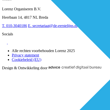
RESV en Leerbehoeften
Partner worden?
Digitalisering
Over BiancAI
Lorenz Organiseren B.V.
Leiderschap & samenwerking
Sociaal domein
Heerbaan 14, 4817 NL Breda
Strategie & Innovatie
T.
010-3040186
E.
secretariaat@de-eerstelijns.nl
Socials
Alle rechten voorbehouden Lorenz 2025
Privacy statement
Cookiebeleid (EU)
Design & Ontwikkeling door