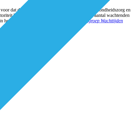
: voor dat doel hebben aanbieders van geestelijke gezondheidszorg en
teit bieden zij sinds dit jaar meer inzicht in het aantal wachtenden
in het
Actieplan Wachttijden 2021 van de Stuurgroep Wachttijden