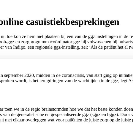
online casuïstiekbesprekingen
 nu toe kon ze hem niet plaatsen bij een van de ggz-instellingen in de re
oh-ggz en zorgprogrammacoördinator ggz bij volwassenen bij huisartsen
n Indigo, een regionale ggz-instelling, zei: ‘Als de patiënt het al tw
n september 2020, midden in de coronacrisis, van start ging op initiati
roken wordt, is het terugdringen van de wachttijden in de ggz, legt Ast
aar toen we in de regio brainstormden hoe we dat het beste konden doe
s van de generalistische en gespecialiseerde ggz (sggz en bggz). Door w
nt met elkaar overleggen wat voor patiënten de juiste zorg op de juiste p