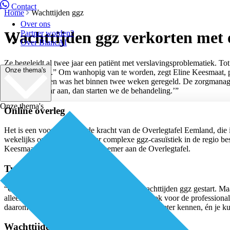
Contact
Home
Wachttijden ggz
Over ons
Wachttijden ggz verkorten met 
Partner worden?
Over BiancAI
Ze begeleidt al twee jaar een patiënt met verslavingsproblematiek. Tot
Onze thema's
inclusiecriteria.” Om wanhopig van te worden, zegt Eline Keesmaat, p
Eemland. “Toen was het binnen twee weken geregeld. De zorgmanager va
Meld hem maar aan, dan starten we de behandeling.’”
Onze thema's
Online overleg
Het is een voorbeeld van de kracht van de Overlegtafel Eemland, die i
wekelijks online overleg waar complexe ggz-casuïstiek in de regio besp
Keesmaat vanaf het begin deelnemer aan de Overlegtafel.
Twee vliegen in één klap
“Om dat doel te bereiken, is de Taskforce wachttijden ggz gestart. M
alleen voor de huisartsen en poh’s-ggz, maar ook voor de professional
daarom twee vliegen in één klap. Je leert elkaar beter kennen, én je ku
Wachttijden ggz