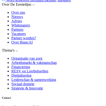
Word kosteloos premium member
Inloggen
Over De Eerstelijns
Over ons
Nieuws
Advies
Whitepapers
Partners
Vacatures
Partner worden?
Over BiancAI
Thema's
Organisatie van zorg
Arbeidsmarkt & vakmanschap
Financiering
RESV en Leerbehoeften
Digitalisering
Leiderschap & samenwerking
Sociaal domein
Strategie & Innovatie
Contact