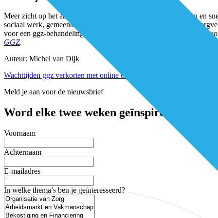
Meer zicht op het aantal wachtenden, minder lange wachttijden en sne
sociaal werk, gemeenten, huisartsen, patiëntenverenigingen en zorgve
voor een ggz-behandeling. Deze kunnen daardoor sneller en beter wor
GGZ
.
Auteur: Michel van Dijk
Wachttijden ggz verkorten met online casuïstiekbesprekingen
Downlo
Meld je aan voor de nieuwsbrief
Word elke twee weken geïnspireerd en mis 
Voornaam
Achternaam
E-mailadres
In welke thema’s ben je geïnteresseerd?