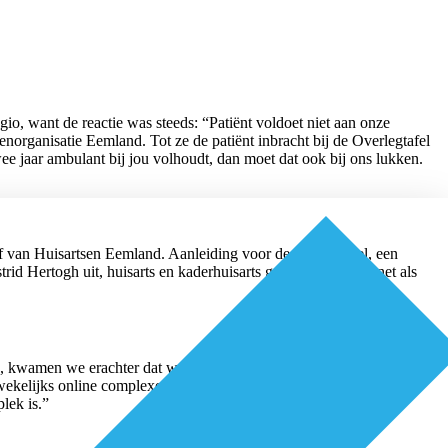
gio, want de reactie was steeds: “Patiënt voldoet niet aan onze
organisatie Eemland. Tot ze de patiënt inbracht bij de Overlegtafel
ee jaar ambulant bij jou volhoudt, dan moet dat ook bij ons lukken.
ef van Huisartsen Eemland. Aanleiding voor de overlegtafel, een
rid Hertogh uit, huisarts en kaderhuisarts ggz in Huizen en net als
n, kwamen we erachter dat we elkaar niet goed kenden. Dat gold niet
ekelijks online complexe casuïstiek met elkaar te bespreken, sla je
lek is.”