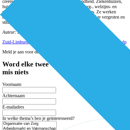
creëren van betere, betaalbare zorg en gezondheid. Ziekenhuizen,
huisartsen, gemeente, zorgverzekeraar, thuiszorg-, welzijns- en
patiëntenorganisaties en maatschappelijke partners. Ze werken
allemaal samen om de bekendheid van wehelpen.nl te vergroten en
stimuleren inwoners om er gebruik van te maken.
Auteur: Ingrid Beckers
Zuid-Limburgse proeftuinen omarmen ‘marktplaats’ voor burenhulp
Meld je aan voor de nieuwsbrief
Word elke twee weken geïnspireerd en
mis niets
Voornaam
Achternaam
E-mailadres
In welke thema’s ben je geïnteresseerd?