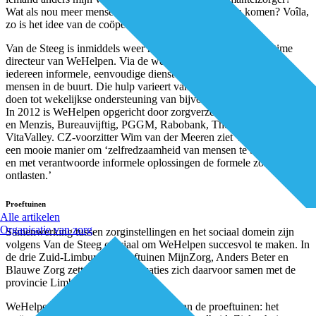
Wat als nou meer mensen voor elkaar in actie zouden komen? Voîla,
zo is het idee van de coöperatie WeHelpen geboren.”
Van de Steeg is inmiddels weer helemaal op de been als full time
directeur van WeHelpen. Via de website www.wehelpen.nl kan
iedereen informele, eenvoudige diensten aanbieden en vragen aan
mensen in de buurt. Die hulp varieert van een keer een boodschapje
doen tot wekelijkse ondersteuning van bijvoorbeeld mantelzorgers.
In 2012 is WeHelpen opgericht door zorgverzekeraars CZ, Achmea
en Menzis, Bureauvijftig, PGGM, Rabobank, The Caretakers en
VitaValley. CZ-voorzitter Wim van der Meeren ziet WeHelpen als
een mooie manier om ‘zelfredzaamheid van mensen te bevorderen
en met verantwoorde informele oplossingen de formele zorg te
ontlasten.’
Proeftuinen
Alle artikelen
Organisatie van zorg
Samenwerking tussen zorginstellingen en het sociaal domein zijn
volgens Van de Steeg cruciaal om WeHelpen succesvol te maken. In
de drie Zuid-Limburgse proeftuinen MijnZorg, Anders Beter en
Blauwe Zorg zetten zorgorganisaties zich daarvoor samen met de
provincie Limburg in.
WeHelpen past binnen de doelstelling van de proeftuinen: het