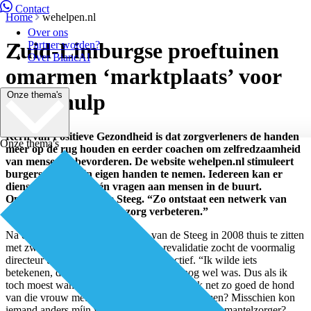
Contact
Home
wehelpen.nl
Over ons
Zuid-Limburgse proeftuinen
Partner worden?
Over BiancAI
omarmen ‘marktplaats’ voor
Onze thema's
burenhulp
Kern van Positieve Gezondheid is dat zorgverleners de handen
Onze thema's
meer op de rug houden en eerder coachen om zelfredzaamheid
van mensen te bevorderen. De website wehelpen.nl stimuleert
burgers het heft in eigen handen te nemen. Iedereen kan er
diensten aanbieden én vragen aan mensen in de buurt.
Oprichter Coen van de Steeg. “Zo ontstaat een netwerk van
mensen die samen zélf de zorg verbeteren.”
Na een fietsongeval kwam Coen van de Steeg in 2008 thuis te zitten
met zwaar hersenletsel. Tijdens zijn revalidatie zocht de voormalig
directeur uit de ICT naar nieuw perspectief. “Ik wilde iets
betekenen, de capaciteit aanboren die er nog wel was. Dus als ik
toch moest wandelen om te herstellen, kon ik net zo goed de hond
van die vrouw met een gebroken heup meenemen? Misschien kon
iemand anders míjn vrouw dan weer ontlasten als mantelzorger?