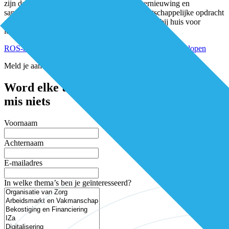
zijn de ROS’en al bezig met verandering, vernieuwing en
samenwerking. Met elkaar hebben we de maatschappelijke opdracht
om te streven naar zinnige en zuinige zorg dicht bij huis voor
iedereen.”
ROS-netwerk scherpt koers aan: kennis delen en vooruit lopen
Meld je aan voor de nieuwsbrief
Word elke twee weken geïnspireerd en
mis niets
Voornaam
Achternaam
E-mailadres
In welke thema’s ben je geïnteresseerd?