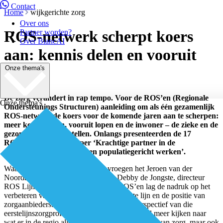
Contact
Home
wijkgerichte zorg
Over ons
ROS-netwerk scherpt koers
Partner worden?
Over BiancAI
aan: kennis delen en vooruit
Onze thema's
lopen
De zorg verandert in rap tempo. Voor de ROS’en (Regionale
Onze thema's
Ondersteunings Structuren) aanleiding om als één gezamenlijk
ROS-netwerk de koers voor de komende jaren aan te scherpen:
meer kennis delen, vooruit lopen en de inwoner – de zieke en de
gezonde – centraal stellen. Onlangs presenteerden de 17
ROS’en de position paper ‘Krachtige partner in de
transformatie naar wijk- en populatiegericht werken’.
Waarom een position paper? We vroegen het Jeroen van der
Noordaa, directeur ROS ZONH en Debby de Jongste, directeur
ROS Lijn1. “De eerste jaren van de ROS’en lag de nadruk op het
verbeteren van de organisatie van de eerste lijn en de positie van
zorgaanbieders. Dat deden we vanuit het perspectief van die
eerstelijnszorgprofessional. Nu moeten we veel meer kijken naar
wat er in de regio allemaal gebeurt op het gebied van zorg, maar ook