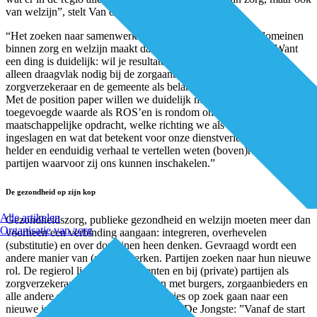
van welzijn”, stelt Van der Noordaa.
“Het zoeken naar samenwerking tussen de verschillende domeinen
binnen zorg en welzijn maakt dat ons blikveld groter wordt. Want
een ding is duidelijk: wil je resultaten bereiken, dan heb je niet
alleen draagvlak nodig bij de zorgaanbieder, maar ook bij de
zorgverzekeraar en de gemeente als belangrijke inkopende partij.
Met de position paper willen we duidelijk maken wat onze
toegevoegde waarde als ROS’en is rondom onze gezamenlijke
maatschappelijke opdracht, welke richting we als 17 ROS’en nu zijn
ingeslagen en wat dat betekent voor onze dienstverlening. Door een
helder en eenduidig verhaal te vertellen weten (boven)regionale
partijen waarvoor zij ons kunnen inschakelen.”
De gezondheid op zijn kop
Alle artikelen
Gezondheidszorg, publieke gezondheid en welzijn moeten meer dan
Organisatie van zorg
voorheen een verbinding aangaan: integreren, overhevelen
(substitutie) en over domeinen heen denken. Gevraagd wordt een
andere manier van (samen)werken. Partijen zoeken naar hun nieuwe
rol. De regierol ligt nu bij gemeenten en bij (private) partijen als
zorgverzekeraars. Zij moeten samen met burgers, zorgaanbieders en
alle andere zorg- en welzijnsorganisaties op zoek gaan naar een
nieuwe invulling van gezondheidszorg. De Jongste: ”Vanaf de start