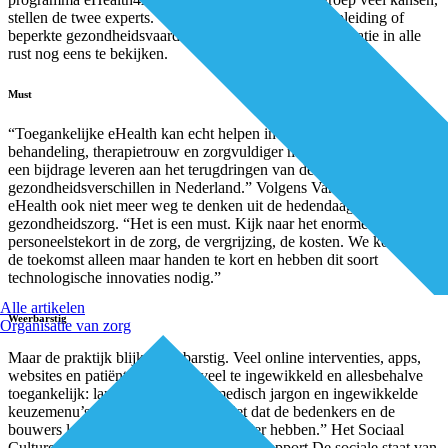
stellen de twee experts. Voor mensen met een lage opleiding of
beperkte gezondheidsvaardigheden is het prettig informatie in alle
rust nog eens te bekijken.
Must
“Toegankelijke eHealth kan echt helpen in een effectievere
behandeling, therapietrouw en zorgvuldiger medicijngebruik. En zo
een bijdrage leveren aan het terugdringen van de grote
gezondheidsverschillen in Nederland.” Volgens Van Bokhoven is
eHealth ook niet meer weg te denken uit de hedendaagse
gezondheidszorg. “Het is een must. Kijk naar het enorme
personeelstekort in de zorg, de vergrijzing, de kosten. We komen in
de toekomst alleen maar handen te kort en hebben dit soort
technologische innovaties nodig.”
Alle artikelen
Weerbarstig
Organisatie van zorg
Maar de praktijk blijkt weerbarstig. Veel online interventies, apps,
websites en patiëntportals zijn veel te ingewikkeld en allesbehalve
toegankelijk: lange lappen tekst, medisch jargon en ingewikkelde
keuzemenu’s. Van Bokhoven: “Je ziet dat de bedenkers en de
bouwers laagopgeleiden niet in het vizier hebben.” Het Sociaal
Cultureel Planbureau (SCP) komt in het rapport De sociale staat van