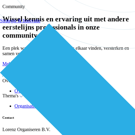
Community
Wissel kennis en ervaring uit met andere
Strategie & Innovatie
eerstelijns professionals in onze
community
Een plek waar eerstelijnsprofessionals elkaar vinden, versterken en
samen verder bouwen aan betere zorg.
Meld je kosteloos aan
Word kosteloos premium member
Inloggen
Over De Eerstelijns
Over ons
Thema's
Nieuws
Advies
Organisatie van zorg
Whitepapers
Arbeidsmarkt & vakmanschap
Partners
Financiering
Vacatures
Contact
RESV en Leerbehoeften
Partner worden?
Digitalisering
Over BiancAI
Lorenz Organiseren B.V.
Leiderschap & samenwerking