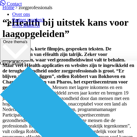
Contact
Home
zorgprofessionals
Over ons
“eHealth bij uitstek kans voor
Partner worden?
Over BiancAI
laagopgeleiden”
Onze thema's
Grotere letters, korte filmpjes, gesproken teksten. De
mogelijkheden van eHealth zijn talrijk. Zeker voor
laagopgeleiden, waar veel gezondheidswinst valt te behalen.
Onze thema's
Maar veel eHealth-applicaties en websites zijn te ingewikkeld en
de terughoudendheid onder zorgprofessionals is groot. “Er
blijven zo kansen liggen”, stellen Robbert van Bokhoven en
Chandra Verstappen van Pharos, het expertisecentrum voor
gezondheidsverschillen.
Mensen met lagere inkomens en een
lagere opleiding leven gemiddeld zeven jaar korter en brengen 19
jaar in minder goed ervaren gezondheid door dan mensen met een
hoge opleiding. “Dat is natuurlijk onacceptabel voor een land als
Nederland”, stelt Chandra Verstappen, programmamanager
Participatie & Eigen Regie bij Pharos, expertisecentrum
gezondheidsverschillen. “Het zijn juist deze mensen die de
professionals in de eerste lijn dagelijks in de praktijk tegenkomen”,
vult collega Robbert van Bokhoven, verantwoordelijk voor het
programma eHealth4All, aan. eHealth biedt deze groep veel kansen,