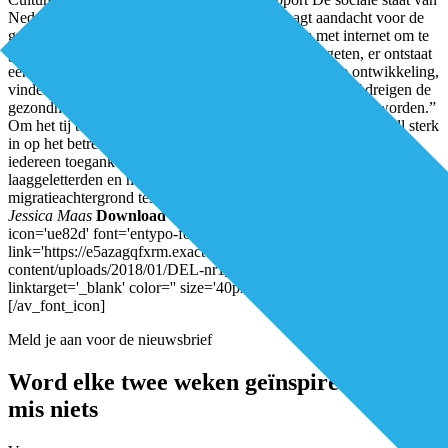
Nederland 2017 tot dezelfde conclusie en vraagt aandacht voor de
groep voor wie het moeilijk of onmogelijk is om met internet om te
gaan. ‘Onze informatiesamenleving lijkt hen te vergeten, er ontstaat
een digitale kloof’, aldus het SCP. Een zorgwekkende ontwikkeling,
vinden Van Bokhoven en Verstappen. “Door deze kloof dreigen de
gezondheidsverschillen in Nederland alleen maar groter te worden.”
Om het tij te keren, zet Pharos met het programma eHealth4All sterk
in op het betrekken van gebruikersgroepen om eHealth voor
iedereen toegankelijk te maken. Mensen met een lage opleiding,
laaggeletterden en mensen met vluchtelingen- of
migratieachtergrond testen zelf toepassingen en websites.
Auteur:
Jessica Maas
Download het volledige artikel hier:
[av_font_icon
icon='ue82d' font='entypo-fontello' style='' caption=''
link='https://e5azagqfxrm.exactdn.com/wp-
content/uploads/2018/01/DEL-nr1_2018_Pharos_LR.pdf'
linktarget='_blank' color='' size='40px' position='left']
[/av_font_icon]
Meld je aan voor de nieuwsbrief
Word elke twee weken geïnspireerd en
mis niets