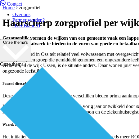
Contact
Home
zorgprofiel
Over ons
Haarscherp zorgprofiel per wij
Partner worden?
Over BiancAI
Gezamenlijk vormen de wijken van een gemeente vaak een lappend
Onze thema's
bevolking maatwerk te bieden in de vorm van goede en betaalbar
Ruwaard-Noord in Oss telt relatief veel volwassenen met overgewich
achtergrond, een groep die gemiddeld genomen een ongezondere leefstij
Onze thema's
verderop, in de wijk Ussen, is de situatie anders. Daar wonen juist 
ongezonde leefstijl.
Passend dieetadvies
Deze onlangs inzichtelijk gemaakte verschillen bieden prima aankno
Het wijkgezondheidsprofiel in Oss werd vorig jaar ontwikkeld doo
huisartsenregistratie van Zorggroep Synchroon en de ziekenhuisregis
Waarde herkennen
Het initiatief in Noord-Brabant staat niet op zichzelf. Steeds meer