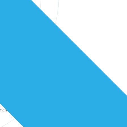
erstelijns professionals in onze community
samen verder bouwen aan betere zorg.