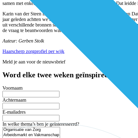
samen met enkele collega-ROS’en op als een voortrekker. Dat leidd
Karin van der Steen is adviseur bij Prosoop én medebedenker van Data-d
jaar geleden achtten we het in de Achterhoek noodzakelijk niet lange
uit verschillende bronnen samen te voegen, de cijfers en uitkomsten o
de vraag te beantwoorden wat inwoners van de Achterhoek nodig heb
Auteur: Gerben Stolk
Haarscherp zorgprofiel per wijk
Meld je aan voor de nieuwsbrief
Word elke twee weken geïnspireerd en mis 
Voornaam
Achternaam
E-mailadres
In welke thema’s ben je geïnteresseerd?