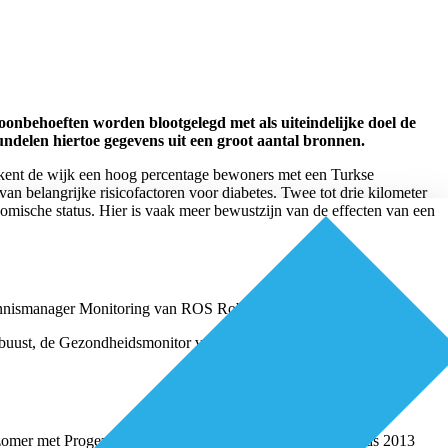
onbehoeften worden blootgelegd met als uiteindelijke doel de
ndelen hiertoe gegevens uit een groot aantal bronnen.
 kent de wijk een hoog percentage bewoners met een Turkse
an belangrijke risicofactoren voor diabetes. Twee tot drie kilometer
nomische status. Hier is vaak meer bewustzijn van de effecten van een
 kennismanager Monitoring van ROS Robuust.
obuust, de Gezondheidsmonitor van GGD Hart voor Brabant, de
n zomer met Progez samensmolt tot Proscoop, werpt zich sinds 2013