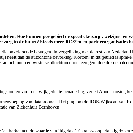
k
eken. Hoe kunnen per gebied de specifieke zorg-, welzijns- en wo
e zorg in de buurt? Steeds meer ROS’en en partnerorganisaties bu
t die onvoldoende bewegen. In vergelijking met de rest van Nederland
l heeft dan de autochtone bevolking. Kortom, in dit gebied is sprake v
veel autochtonen en westerse allochtonen met een gemiddelde sociaaleco
pingspunten voor een wijkgerichte benadering, vertelt Annet Joustra,
r samenvoeging van databronnen. Het ging om de ROS-Wijkscan van R
tratie van Ziekenhuis Bernhoven.
 ROS’en herkennen de waarde van ‘big data’. Caransscoop, dat afgelope