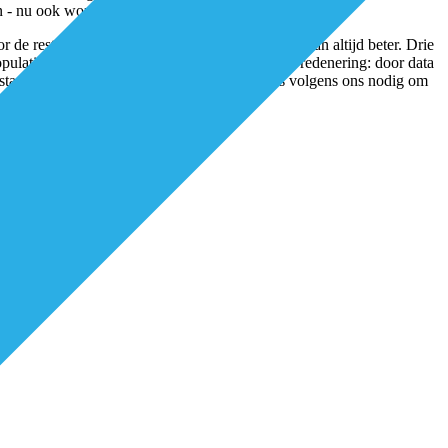
oen - nu ook wordt gebruikt door het CBB/ROS-Netwerk.
de rest van het land: de zorg is goed, maar het kan altijd beter. Drie
opulatie en haar behoeften op wijkniveau. Onze redenering: door data
ntstaat samenspraak tussen de partijen. Dat was volgens ons nodig om