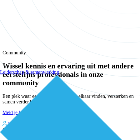
Community
Wissel kennis en ervaring uit met andere
Leiderschap & samenwerking
eerstelijns professionals in onze
community
Een plek waar eerstelijnsprofessionals elkaar vinden, versterken en
samen verder bouwen aan betere zorg.
Meld je kosteloos aan
Word kosteloos premium member
Inloggen
Over De Eerstelijns