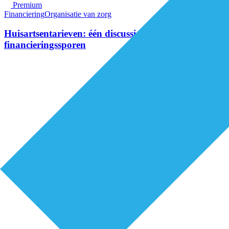
Premium
Financiering
Organisatie van zorg
Huisartsentarieven: één discussie, twee
financieringssporen