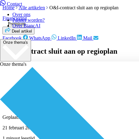
Contact
Home
Alle artikelen
O&I-contract sluit aan op regioplan
Over ons
Financiering
Partner worden?
Premium
Over BiancAI
Deel artikel
Facebook
WhatsApp
LinkedIn
Mail
Onze thema's
O&I-contract sluit aan op regioplan
Onze thema's
Geplaatst door
Redactie
21 februari 2019
1 minuut leestijd