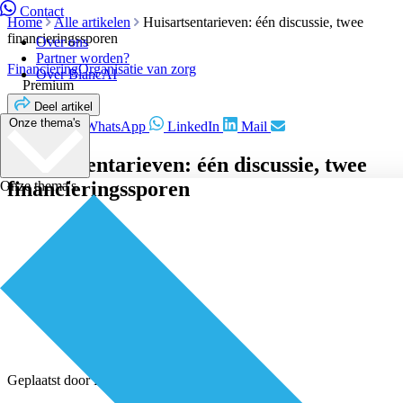
Contact
Home
Alle artikelen
Huisartsentarieven: één discussie, twee
financieringssporen
Over ons
Partner worden?
Financiering
Organisatie van zorg
Over BiancAI
Premium
Deel artikel
Onze thema's
Facebook
WhatsApp
LinkedIn
Mail
Huisartsentarieven: één discussie, twee
financieringssporen
Onze thema's
Geplaatst door
Redactie