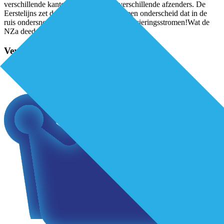
verschillende kanten geframed door verschillende afzenders. De
Eerstelijns zet de feiten op een rij, plus een onderscheid dat in de
ruis ondersneeuwt. En dat betreft de financieringsstromen!Wat de
NZa deed: de huisvestingsvergoeding gaat
...
Verder lezen?