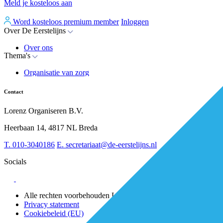
Meld je kosteloos aan
Word kosteloos premium member
Inloggen
Over De Eerstelijns
Over ons
Thema's
Nieuws
Advies
Organisatie van zorg
Whitepapers
Arbeidsmarkt & vakmanschap
Partners
Financiering
Vacatures
Contact
RESV en Leerbehoeften
Partner worden?
Digitalisering
Over BiancAI
Lorenz Organiseren B.V.
Leiderschap & samenwerking
Sociaal domein
Heerbaan 14, 4817 NL Breda
Strategie & Innovatie
T.
010-3040186
E.
secretariaat@de-eerstelijns.nl
Socials
Alle rechten voorbehouden Lorenz 2025
Privacy statement
Cookiebeleid (EU)