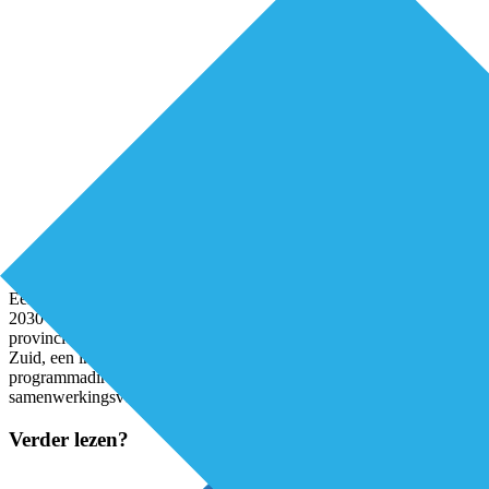
Een tekort van 7.500 zorgwerknemers, dat is wat Zeeland in het jaar
2030 te wachten staat als er nu niets gebeurt. Dat is voor een
provincie met 385 duizend inwoners, vergelijkbaar met Rotterdam-
Zuid, een immens getal, vertelt Edwin Leutscher,
programmadirecteur van de Zeeuwse Zorg Coalitie, een
samenwerkingsverband van 64 partijen,
...
Verder lezen?