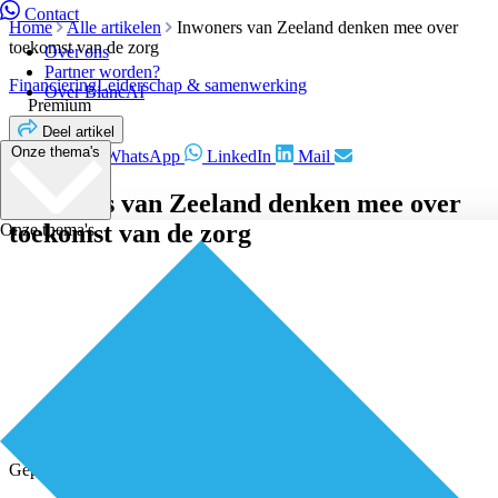
Contact
Home
Alle artikelen
Inwoners van Zeeland denken mee over
toekomst van de zorg
Over ons
Partner worden?
Financiering
Leiderschap & samenwerking
Over BiancAI
Premium
Deel artikel
Onze thema's
Facebook
WhatsApp
LinkedIn
Mail
Inwoners van Zeeland denken mee over
toekomst van de zorg
Onze thema's
Geplaatst door
Redactie