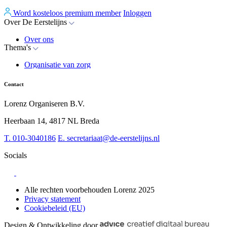
Word kosteloos premium member
Inloggen
Over De Eerstelijns
Over ons
Thema's
Nieuws
Advies
Organisatie van zorg
Whitepapers
Arbeidsmarkt & vakmanschap
Partners
Financiering
Vacatures
Contact
RESV en Leerbehoeften
Partner worden?
Digitalisering
Over BiancAI
Lorenz Organiseren B.V.
Leiderschap & samenwerking
Sociaal domein
Heerbaan 14, 4817 NL Breda
Strategie & Innovatie
T.
010-3040186
E.
secretariaat@de-eerstelijns.nl
Socials
Alle rechten voorbehouden Lorenz 2025
Privacy statement
Cookiebeleid (EU)
Design & Ontwikkeling door