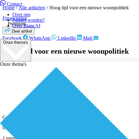
Contact
Home
Alle artikelen
Hoog tijd voor een nieuwe woonpolitiek
Over ons
Financiering
Partner worden?
Premium
Over BiancAI
Deel artikel
Facebook
WhatsApp
LinkedIn
Mail
Onze thema's
Hoog tijd voor een nieuwe woonpolitiek
Onze thema's
Geplaatst door
Redactie
07 januari 2026
1 minuut leestijd