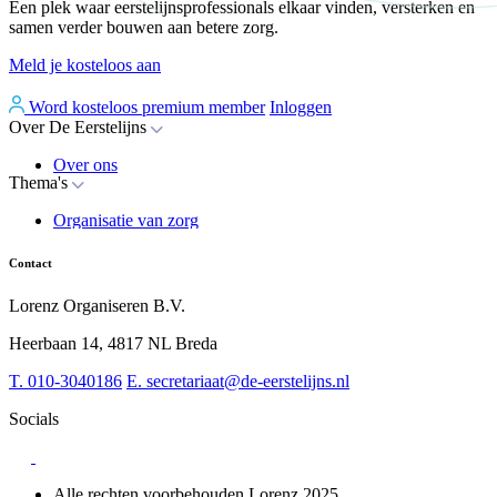
Een plek waar eerstelijnsprofessionals elkaar vinden, versterken en
samen verder bouwen aan betere zorg.
Meld je kosteloos aan
Word kosteloos premium member
Inloggen
Over De Eerstelijns
Over ons
Thema's
Nieuws
Advies
Organisatie van zorg
Whitepapers
Arbeidsmarkt & vakmanschap
Partners
Financiering
Vacatures
Contact
RESV en Leerbehoeften
Partner worden?
Digitalisering
Over BiancAI
Lorenz Organiseren B.V.
Leiderschap & samenwerking
Sociaal domein
Heerbaan 14, 4817 NL Breda
Strategie & Innovatie
T.
010-3040186
E.
secretariaat@de-eerstelijns.nl
Socials
Alle rechten voorbehouden Lorenz 2025