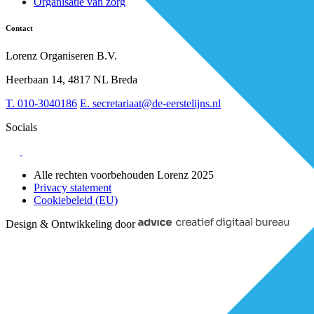
Organisatie van zorg
Whitepapers
Arbeidsmarkt & vakmanschap
Partners
Financiering
Vacatures
Contact
RESV en Leerbehoeften
Partner worden?
Digitalisering
Over BiancAI
Lorenz Organiseren B.V.
Leiderschap & samenwerking
Sociaal domein
Heerbaan 14, 4817 NL Breda
Strategie & Innovatie
T.
010-3040186
E.
secretariaat@de-eerstelijns.nl
Socials
Alle rechten voorbehouden Lorenz 2025
Privacy statement
Cookiebeleid (EU)
Design & Ontwikkeling door