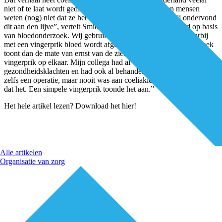
niet of te laat wordt gediagnosticeerd. Zes op de zeven mensen
weten (nog) niet dat ze het hebben. “Een collega van mij ondervond
dit aan den lijve”, vertelt Smit. “Coeliakie wordt vastgesteld op basis
van bloedonderzoek. Wij gebruiken daarvoor een sneltest waarbij
met een vingerprik bloed wordt afgenomen. Een vervolgonderzoek
toont dan de mate van ernst van de ziekte aan. We oefenden die
vingerprik op elkaar. Mijn collega had al vijftien jaar
gezondheidsklachten en had ook al behandelingen achter de rug,
zelfs een operatie, maar nooit was aan coeliakie gedacht. Toch was
dat het. Een simpele vingerprik toonde het aan.”
Het hele artikel lezen? Download het hier!
Alle artikelen
Organisatie van zorg