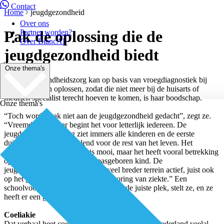
Contact
Home
jeugdgezondheid
Over ons
Pak de oplossing die de
Partner worden?
Over BiancAI
jeugdgezondheid biedt
Onze thema's
De jeugdgezondheidszorg kan op basis van vroegdiagnostiek bij
kinderen zaken oplossen, zodat die niet meer bij de huisarts of
medisch specialist terecht hoeven te komen, is haar boodschap.
Onze thema's
“Toch wordt vaak niet aan de jeugdgezondheid gedacht”, zegt ze.
“Vreemd, want daar begint het voor letterlijk iedereen. De
jeugdgezondheidszorg ziet immers alle kinderen en de eerste
duizend dagen zijn bepalend voor de rest van het leven. Het
programma Kansrijke start is mooi, maar het heeft vooral betrekking
op de sociale context van het pasgeboren kind. De
jeugdgezondheidszorg is op een veel breder terrein actief, juist ook
op het gebied van vroegtijdige opsporing van ziekte.” Een
schoolvoorbeeld van de juiste zorg op de juiste plek, stelt ze, en ze
heeft er een goed verhaal bij.
Coeliakie
Dat verhaal heet coeliakie. Een probleem dat in Nederland veelal