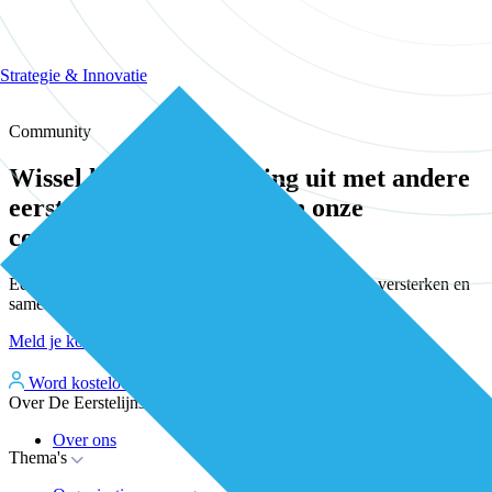
Strategie & Innovatie
Community
Wissel kennis en ervaring uit met andere
eerstelijns professionals in onze
community
Een plek waar eerstelijnsprofessionals elkaar vinden, versterken en
samen verder bouwen aan betere zorg.
Meld je kosteloos aan
Word kosteloos premium member
Inloggen
Over De Eerstelijns
Over ons
Thema's
Nieuws
Advies