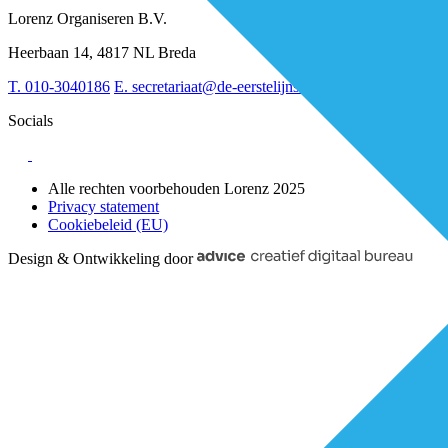
Digitalisering
Over BiancAI
Lorenz Organiseren B.V.
Leiderschap & samenwerking
Sociaal domein
Heerbaan 14, 4817 NL Breda
Strategie & Innovatie
T.
010-3040186
E.
secretariaat@de-eerstelijns.nl
Socials
Alle rechten voorbehouden Lorenz 2025
Privacy statement
Cookiebeleid (EU)
Design & Ontwikkeling door