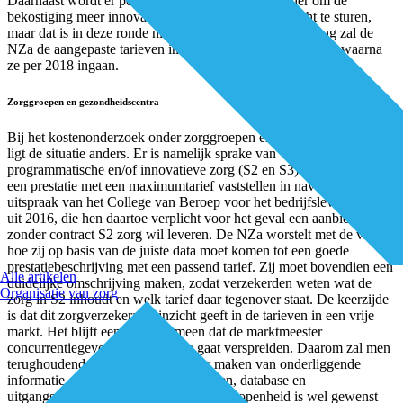
Daarnaast wordt er periodiek gepleit voor een manier om de
bekostiging meer innovatievolgend en toekomstgericht te sturen,
maar dat is in deze ronde niet het geval. Naar verwachting zal de
NZa de aangepaste tarieven in juni 2017 openbaar maken, waarna
ze per 2018 ingaan.
Zorggroepen en gezondheidscentra
Bij het kostenonderzoek onder zorggroepen en gezondheidscentra
ligt de situatie anders. Er is namelijk sprake van vrije tarieven voor
programmatische en/of innovatieve zorg (S2 en S3). De NZa gaat
een prestatie met een maximumtarief vaststellen in navolging van de
uitspraak van het College van Beroep voor het bedrijfsleven (CBb)
uit 2016, die hen daartoe verplicht voor het geval een aanbieder
zonder contract S2 zorg wil leveren. De NZa worstelt met de vraag
hoe zij op basis van de juiste data moet komen tot een goede
prestatiebeschrijving met een passend tarief. Zij moet bovendien een
Alle artikelen
duidelijke omschrijving maken, zodat verzekerden weten wat de
Organisatie van zorg
zorg in S2 inhoudt en welk tarief daar tegenover staat. De keerzijde
is dat dit zorgverzekeraars inzicht geeft in de tarieven in een vrije
markt. Het blijft een raar fenomeen dat de marktmeester
concurrentiegevoelige informatie gaat verspreiden. Daarom zal men
terughoudend zijn met het openbaar maken van onderliggende
informatie, zoals onderzoeksprotocollen, database en
uitgangspunten. Dat is jammer, want die openheid is wel gewenst