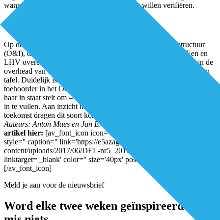
wanneer partijen of derden de berekeningen willen verifiëren.
Organisatie & Infrastructuur
Op de achtergrond speelt de module Organisatie & Infrastructuur
(O&I), die per 2018 wordt ingevoerd. Nadat ZN, VWS, InEen en
LHV overeen waren gekomen meer eenduidigheid te brengen in de
overhead van de eerstelijnszorg, schoof de NZa als toehoorder aan
tafel. Duidelijk is dat de NZa met de kostenonderzoeken en als
toehoorder in het O&I-traject gecombineerde inzichten verkrijgt, die
haar in staat stelt om – achteromkijkend - haar rol als marktmeester
in te vullen. Aan inzicht in de bekostiging van nieuw beleid voor de
toekomst dragen dit soort kostenonderzoeken helaas niet bij.
Auteurs: Anton Maes en Jan Erik de Wildt
Download het volledige
artikel hier:
[av_font_icon icon='ue82d' font='entypo-fontello'
style='' caption='' link='https://e5azagqfxrm.exactdn.com/wp-
content/uploads/2017/06/DEL-nr5_2017_Vooruitblik-NZa_LR.pdf'
linktarget='_blank' color='' size='40px' position='left']
[/av_font_icon]
Meld je aan voor de nieuwsbrief
Word elke twee weken geïnspireerd en
mis niets