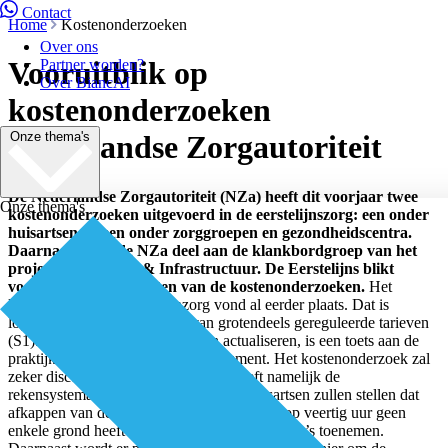
Contact
Home
Kostenonderzoeken
Over ons
Vooruitblik op
Partner worden?
Over BiancAI
kostenonderzoeken
Onze thema's
Nederlandse Zorgautoriteit
De Nederlandse Zorgautoriteit (NZa) heeft dit voorjaar twee
Onze thema's
kostenonderzoeken uitgevoerd in de eerstelijnszorg: een onder
huisartsen en een onder zorggroepen en gezondheidscentra.
Daarnaast nam de NZa deel aan de klankbordgroep van het
project Organisatie & Infrastructuur. De Eerstelijns blikt
vooruit op de uitkomsten van de kostenonderzoeken.
Het
kostenonderzoek huisartsenzorg vond al eerder plaats. Dat is
logisch, omdat hier sprake is van grotendeels gereguleerde tarieven
(S1). Om die periodiek te kunnen actualiseren, is een toets aan de
praktijk een waardevol beleidsinstrument. Het kostenonderzoek zal
zeker discussie opleveren. De NZa heeft namelijk de
rekensystematiek weer aangepast. En huisartsen zullen stellen dat
afkappen van de werkweek van de huisarts op veertig uur geen
enkele grond heeft en dat de ondernemersrisico’s toenemen.