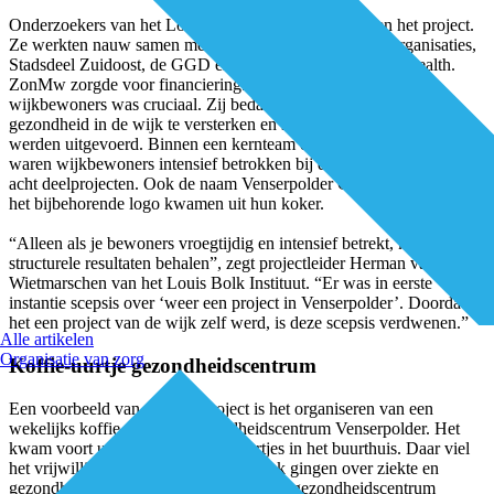
Onderzoekers van het Louis Bolk Instituut begeleidden het project.
Ze werkten nauw samen met (lokale) zorg- en welzijnsorganisaties,
Stadsdeel Zuidoost, de GGD en het Institute for Positive Health.
ZonMw zorgde voor financiering. Maar vooral de rol van
wijkbewoners was cruciaal. Zij bedachten deelprojecten om de
gezondheid in de wijk te versterken en stemden over welke hiervan
werden uitgevoerd. Binnen een kernteam en lokaal expertteam
waren wijkbewoners intensief betrokken bij de uitvoering van de
acht deelprojecten. Ook de naam Venserpolder Groeit en Leeft! en
het bijbehorende logo kwamen uit hun koker.
“Alleen als je bewoners vroegtijdig en intensief betrekt, kun je
structurele resultaten behalen”, zegt projectleider Herman van
Wietmarschen van het Louis Bolk Instituut. “Er was in eerste
instantie scepsis over ‘weer een project in Venserpolder’. Doordat
het een project van de wijk zelf werd, is deze scepsis verdwenen.”
Alle artikelen
Organisatie van zorg
Koffie-uurtje gezondheidscentrum
Een voorbeeld van een deelproject is het organiseren van een
wekelijks koffie-uurtje in gezondheidscentrum Venserpolder. Het
kwam voort uit bestaande koffie-uurtjes in het buurthuis. Daar viel
het vrijwilligers op dat gesprekken vaak gingen over ziekte en
gezondheid. “Bij de koffie-uurtjes in het gezondheidscentrum