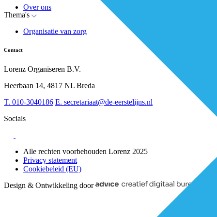
Over ons
Thema's
Nieuws
Advies
Organisatie van zorg
Whitepapers
Arbeidsmarkt & vakmanschap
Partners
Financiering
Vacatures
Contact
RESV en Leerbehoeften
Partner worden?
Digitalisering
Over BiancAI
Lorenz Organiseren B.V.
Leiderschap & samenwerking
Sociaal domein
Heerbaan 14, 4817 NL Breda
Strategie & Innovatie
T.
010-3040186
E.
secretariaat@de-eerstelijns.nl
Socials
Alle rechten voorbehouden Lorenz 2025
Privacy statement
Cookiebeleid (EU)
Design & Ontwikkeling door