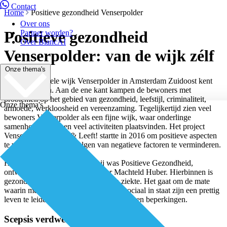
Contact
Home
Positieve gezondheid Venserpolder
Over ons
Positieve gezondheid
Partner worden?
Over BiancAI
Venserpolder: van de wijk zélf
Onze thema's
De multiculturele wijk Venserpolder in Amsterdam Zuidoost kent
twee gezichten. Aan de ene kant kampen de bewoners met
problemen op het gebied van gezondheid, leefstijl, criminaliteit,
Onze thema's
armoede, werkloosheid en vereenzaming. Tegelijkertijd zien veel
bewoners Venserpolder als een fijne wijk, waar onderlinge
samenhorigheid is en veel activiteiten plaatsvinden. Het project
Venserpolder Groeit & Leeft! startte in 2016 om positieve aspecten
te versterken en de gevolgen van negatieve factoren te verminderen.
Het verbindend concept daarbij was Positieve Gezondheid,
ontwikkeld door arts-onderzoeker Machteld Huber. Hierbinnen is
gezondheid niet de afwezigheid van ziekte. Het gaat om de mate
waarin mensen fysiek, emotioneel en sociaal in staat zijn een prettig
leven te leiden; ondanks eventuele ziekte en beperkingen.
Scepsis verdwenen