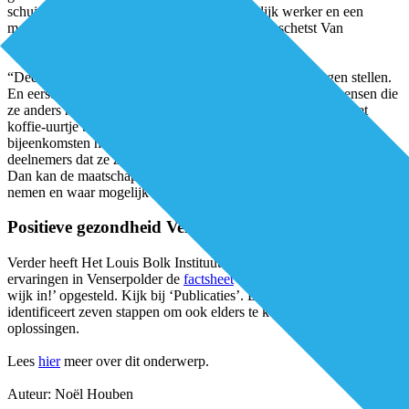
schuiven ook een huisarts, een maatschappelijk werker en een
medewerker van de schuldhulpverlening aan”, schetst Van
Wietmarschen.
“Deelnemers kunnen op een laagdrempelige manier vragen stellen.
En eerstelijnszorgverleners kunnen informatie delen met mensen die
ze anders niet makkelijk bereiken. Zo hebben de huisartsen het
koffie-uurtje benut voor voorlichting over de griepprik. De
bijeenkomsten hebben ook een signalerende functie. Vertellen
deelnemers dat ze zich zorgen maken over een mevrouw in hun flat?
Dan kan de maatschappelijk werker langsgaan om poolshoogte te
nemen en waar mogelijk te helpen.”
Positieve gezondheid Venserpolder
Verder heeft Het Louis Bolk Instituut op basis van (vooral) de
ervaringen in Venserpolder de
factsheet
‘Positieve Gezondheid de
wijk in!’ opgesteld. Kijk bij ‘Publicaties’. Deze handreiking
identificeert zeven stappen om ook elders te komen tot wijkgerichte
oplossingen.
Lees
hier
meer over dit onderwerp.
Auteur: Noël Houben