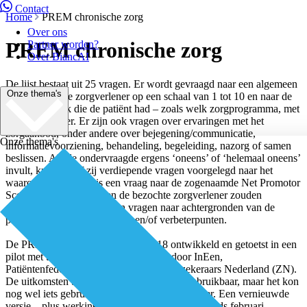
Contact
Home
PREM chronische zorg
Over ons
PREM chronische zorg
Partner worden?
Over BiancAI
De lijst bestaat uit 25 vragen. Er wordt gevraagd naar een algemeen
Onze thema's
oordeel over de zorgverlener op een schaal van 1 tot 10 en naar de
laatste afspraak die de patiënt had – zoals welk zorgprogramma, met
wie en wanneer. Er zijn ook vragen over ervaringen met het
zorgaanbod, onder andere over bejegening/communicatie,
Onze thema's
informatievoorziening, behandeling, begeleiding, nazorg of samen
beslissen. Als de ondervraagde ergens ‘oneens’ of ‘helemaal oneens’
invult, krijgt hij of zij verdiepende vragen voorgelegd naar het
waarom daarvan. Er is een vraag naar de zogenaamde Net Promotor
Score (NPS): of patiënten de bezochte zorgverlener zouden
aanbevelen. En er zijn open vragen naar achtergronden van de
patiënt en naar complimenten en/of verbeterpunten.
De PREM chronische zorg is in 2018 ontwikkeld en getoetst in een
pilot met twaalf ketenzorgorganisaties door InEen,
Patiëntenfederatie Nederland en Zorgverzekeraars Nederland (ZN).
De uitkomsten bleken betrouwbaar en goed bruikbaar, maar het kon
nog wel iets gebruiksvriendelijker en specifieker. Een vernieuwde
versie – plus werkinstructies en codeboek – is sinds februari