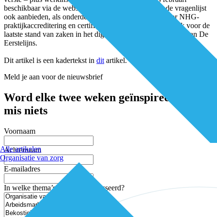
beschikbaar via de website van
InEen
. De NPA gaat de vragenlijst
ook aanbieden, als onderdeel van de abonnementen voor NHG-
praktijkaccreditering en certificering van zorggroepen. Kijk voor de
laatste stand van zaken in het digitale dossier op de website van De
Eerstelijns.
Dit artikel is een kadertekst in
dit
artikel.
Meld je aan voor de nieuwsbrief
Word elke twee weken geïnspireerd en
mis niets
Voornaam
Alle artikelen
Achternaam
Organisatie van zorg
E-mailadres
In welke thema’s ben je geïnteresseerd?