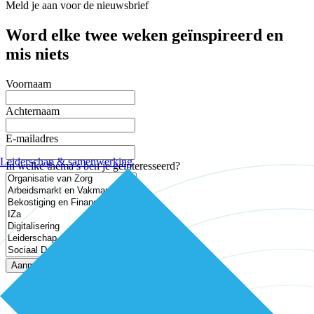
Meld je aan voor de nieuwsbrief
Word elke twee weken geïnspireerd en
mis niets
Voornaam
Achternaam
E-mailadres
Leiderschap & samenwerking
In welke thema’s ben je geïnteresseerd?
Aanmelden