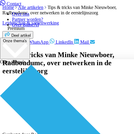
Contact
Home
Alle artikelen
Tips & tricks van Minke Nieuwboer,
Radboudumc, over netwerken in de eerstelijnszorg
Over ons
Partner worden?
Leiderschap & samenwerking
Over BiancAI
Premium
Deel artikel
Onze thema's
Facebook
WhatsApp
LinkedIn
Mail
Tips & tricks van Minke Nieuwboer,
Radboudumc, over netwerken in de
Onze thema's
eerstelijnszorg