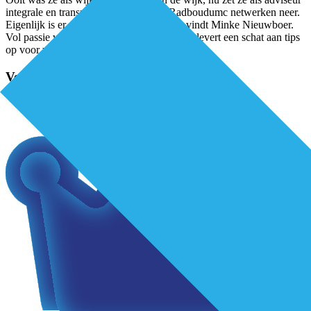
integrale en transmurale zorg aan het Radboudumc netwerken neer.
Eigenlijk is er dus niet zoveel veranderd, vindt Minke Nieuwboer.
Vol passie vertelt zij over haar werk, en dat levert een schat aan tips
op voor wie
...
Verder lezen?