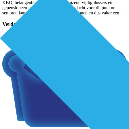
KBO, belangenbehartiger van 200 duizend vijftigplussers en
gepensioneerden, vraagt onder meer aandacht voor dit punt nu
senioren langer zelfstandig thuis blijven wonen en dus vaker een
...
Verder lezen?