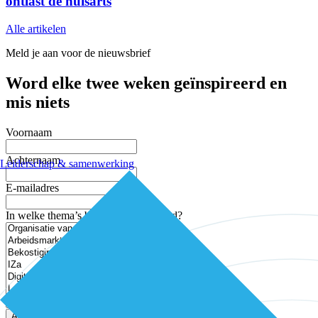
ontlast de huisarts
Alle artikelen
Meld je aan voor de nieuwsbrief
Word elke twee weken geïnspireerd en
mis niets
Voornaam
Achternaam
Leiderschap & samenwerking
E-mailadres
In welke thema’s ben je geïnteresseerd?