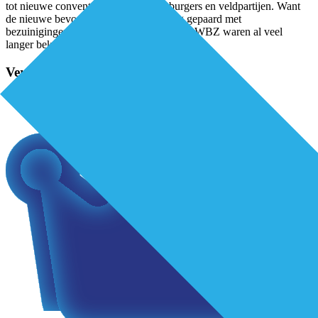
tot nieuwe conventies te komen met burgers en veldpartijen. Want
de nieuwe bevoegdheden gaan ook nog gepaard met
bezuinigingen.De stijgende kosten in de AWBZ waren al veel
langer bekend,
...
Verder lezen?