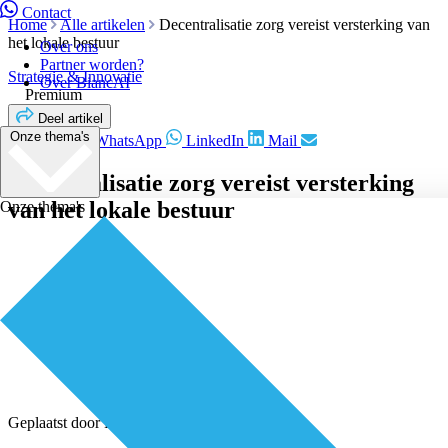
Contact
Home
Alle artikelen
Decentralisatie zorg vereist versterking van
het lokale bestuur
Over ons
Partner worden?
Strategie & Innovatie
Over BiancAI
Premium
Deel artikel
Onze thema's
Facebook
WhatsApp
LinkedIn
Mail
Decentralisatie zorg vereist versterking
van het lokale bestuur
Onze thema's
Geplaatst door
Redactie