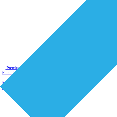
Premium
Financiering
Organisatie van zorg
Huisartsentarieven: één discussie, twee
financieringssporen