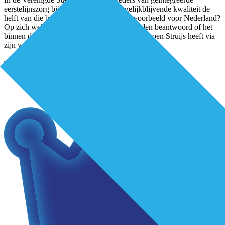
eerstelijnszorg bij kostenbesparing bij gelijkblijvende kwaliteit de
helft van die besparing zelf houden. Een voorbeeld voor Nederland?
Op zich wel, al moet nog wel de vraag worden beantwoord of het
binnen de Zorgverzekeringswet mogelijk is.Jeroen Struijs heeft via
zijn werk als senior
...
Verder lezen?