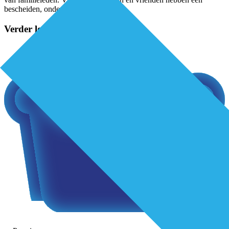
bescheiden, ondersteunende rol. Er
...
Verder lezen?