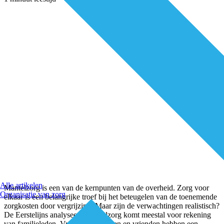
Alle artikelen
Mantelzorg is een van de kernpunten van de overheid. Zorg voor
Organisatie van zorg
elkaar is een belangrijke troef bij het beteugelen van de toenemende
zorgkosten door vergrijzing. Maar zijn de verwachtingen realistisch?
De Eerstelijns analyseert. Mantelzorg komt meestal voor rekening
van familieleden. Vrijwilligers, buren en vrienden hebben een