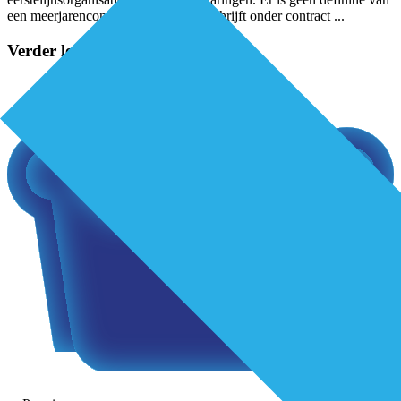
een meerjarencontract. Van Dale beschrijft onder contract
...
Verder lezen?