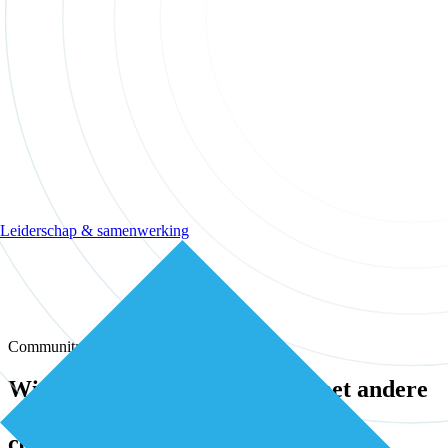
Leiderschap & samenwerking
Community
Wissel kennis en ervaring uit met andere
eerstelijns professionals in onze
community