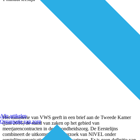
Alle artikelen
Het ministerie van VWS geeft in een brief aan de Tweede Kamer
Organisatie van zorg
(juni 2016) de stand van zaken op het gebied van
meerjarencontracten in de gezondheidszorg. De Eerstelijns
combineert de uitkomst met onderzoek van NIVEL onder
eerstelijnsorganisaties en praktijkervaringen. Er is geen definitie van