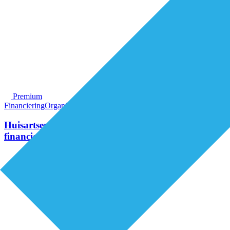
Premium
Financiering
Organisatie van zorg
Huisartsentarieven: één discussie, twee
financieringssporen