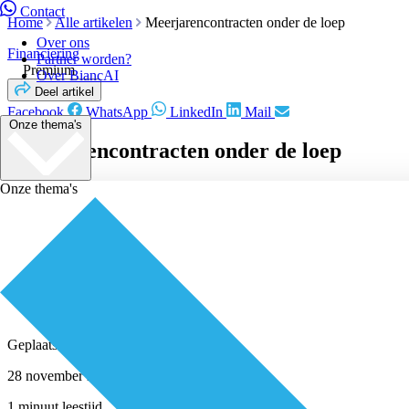
Contact
Home
Alle artikelen
Meerjarencontracten onder de loep
Over ons
Financiering
Partner worden?
Premium
Over BiancAI
Deel artikel
Facebook
WhatsApp
LinkedIn
Mail
Onze thema's
Meerjarencontracten onder de loep
Onze thema's
Geplaatst door
Redactie
28 november 2016
1 minuut leestijd