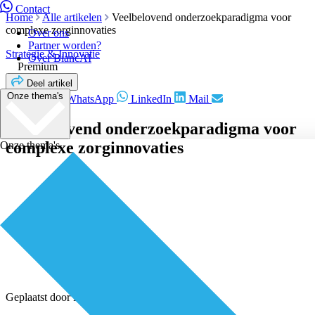
Contact
Home
Alle artikelen
Veelbelovend onderzoekparadigma voor
complexe zorginnovaties
Over ons
Partner worden?
Strategie & Innovatie
Over BiancAI
Premium
Deel artikel
Onze thema's
Facebook
WhatsApp
LinkedIn
Mail
Veelbelovend onderzoekparadigma voor
complexe zorginnovaties
Onze thema's
Geplaatst door
Redactie