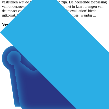
vaststellen wat de impact en resultaten zijn. De heersende toepassing
van onderzoeksmethoden schiet tekort bij het in kaart brengen van
de impact van complexe innovaties. ‘Realist evaluation’ biedt
uitkomst. Bij evaluaties van complexe interventies, waarbij
...
Verder lezen?