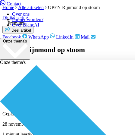
Contact
Home
Alle artikelen
OPEN Rijnmond op stoom
Over ons
Digitalisering
Partner worden?
Premium
Over BiancAI
Deel artikel
Facebook
WhatsApp
LinkedIn
Mail
Onze thema's
OPEN Rijnmond op stoom
Onze thema's
Geplaatst door
Redactie
28 november 2019
1 minuut leestijd