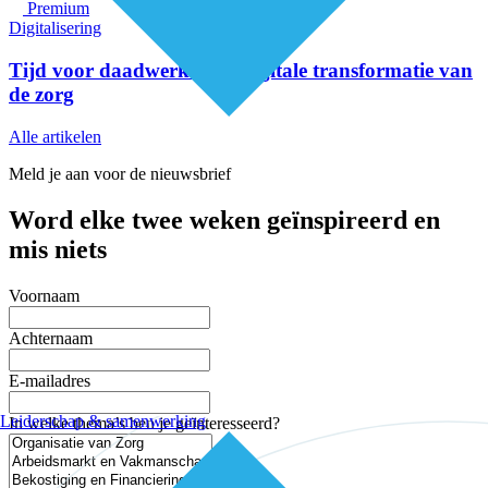
Premium
Digitalisering
Tijd voor daadwerkelijke digitale transformatie van
de zorg
Alle artikelen
Meld je aan voor de nieuwsbrief
Word elke twee weken geïnspireerd en
mis niets
Voornaam
Achternaam
E-mailadres
Leiderschap & samenwerking
In welke thema’s ben je geïnteresseerd?