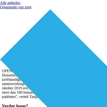
Alle artikelen
Organisatie van zorg
OPEN Rijnmond is een gezamenlijk initiatief van LHV
Huisartsenkring Rotterdam, zorggroep IZER en Het Netwerk
(zelfstandige GEZ-gezondheidscentra en kleinere zorggroepen). Het
samenwerkingsverband kent een vliegende start.“We hebben in
oktober 2019 een subsidieaanvraag ingediend bij VWS namens
meer dan 160 huisartsenpraktijken, met samen ruim een half miljoen
patiënten”, vertelt Tanja Swinkels,
...
Verder lezen?