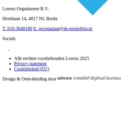
RESV en Leerbehoeften
Partner worden?
Digitalisering
Over BiancAI
Lorenz Organiseren B.V.
Leiderschap & samenwerking
Sociaal domein
Heerbaan 14, 4817 NL Breda
Strategie & Innovatie
T.
010-3040186
E.
secretariaat@de-eerstelijns.nl
Socials
Alle rechten voorbehouden Lorenz 2025
Privacy statement
Cookiebeleid (EU)
Design & Ontwikkeling door