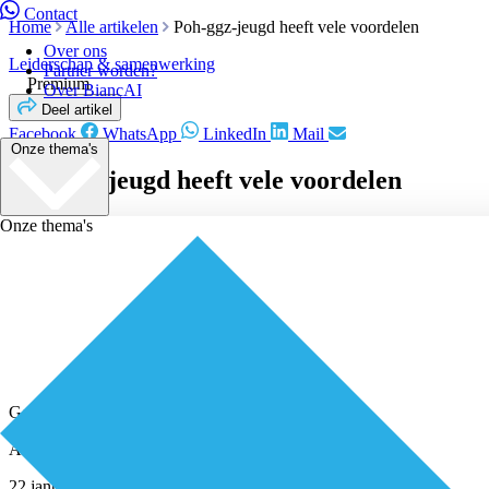
Contact
Home
Alle artikelen
Poh-ggz-jeugd heeft vele voordelen
Over ons
Leiderschap & samenwerking
Partner worden?
Premium
Over BiancAI
Deel artikel
Facebook
WhatsApp
LinkedIn
Mail
Onze thema's
Poh-ggz-jeugd heeft vele voordelen
Onze thema's
Geplaatst door
Redactie
Artikel van
Praktijksteun
22 januari 2020