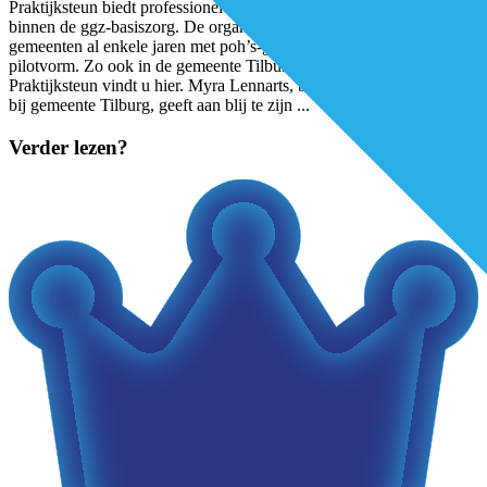
Praktijksteun biedt professionele invulling aan de functie poh-ggz
binnen de ggz-basiszorg. De organisatie werkt in meerdere
gemeenten al enkele jaren met poh’s-ggz-jeugd, meestal in
pilotvorm. Zo ook in de gemeente Tilburg. Meer informatie over
Praktijksteun vindt u hier. Myra Lennarts, beleidsontwikkelaar zorg
bij gemeente Tilburg, geeft aan blij te zijn
...
Verder lezen?