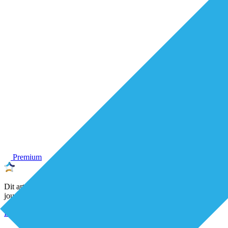
Premium
Dit artikel is geschreven door een onafhankelijke De Eerstelijns-
journalist
Eerstelijnszorg
Organisatie van zorg