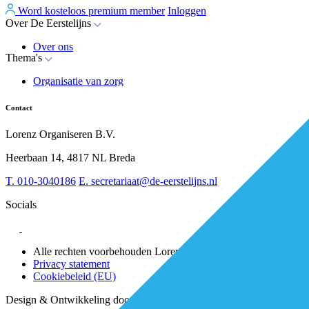
Word kosteloos premium member
Inloggen
Over De Eerstelijns
Over ons
Thema's
Nieuws
Advies
Organisatie van zorg
Whitepapers
Arbeidsmarkt & vakmanschap
Partners
Financiering
Vacatures
Contact
RESV en Leerbehoeften
Partner worden?
Digitalisering
Over BiancAI
Lorenz Organiseren B.V.
Leiderschap & samenwerking
Sociaal domein
Heerbaan 14, 4817 NL Breda
Strategie & Innovatie
T.
010-3040186
E.
secretariaat@de-eerstelijns.nl
Socials
Alle rechten voorbehouden Lorenz 2025
Privacy statement
Cookiebeleid (EU)
Design & Ontwikkeling door