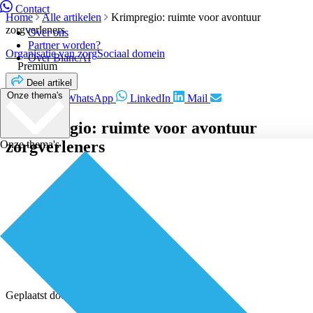
Contact
Home
Alle artikelen
Krimpregio: ruimte voor avontuur
zorgverleners
Over ons
Partner worden?
Organisatie van zorg
Sociaal domein
Over BiancAI
Premium
Deel artikel
Onze thema's
Facebook
WhatsApp
LinkedIn
Mail
Krimpregio: ruimte voor avontuur
zorgverleners
Onze thema's
Geplaatst door
Redactie