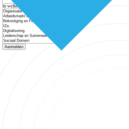
In welke thema’s ben je geïnteresseerd?
Aanmelden