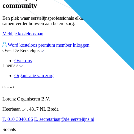
community
Een plek waar eerstelijnsprofessionals elkaar vinden, versterken en
samen verder bouwen aan betere zorg.
Meld je kosteloos aan
Word kosteloos premium member
Inloggen
Over De Eerstelijns
Over ons
Thema's
Nieuws
Advies
Organisatie van zorg
Whitepapers
Arbeidsmarkt & vakmanschap
Partners
Financiering
Vacatures
Contact
RESV en Leerbehoeften
Partner worden?
Digitalisering
Over BiancAI
Lorenz Organiseren B.V.
Leiderschap & samenwerking
Sociaal domein
Heerbaan 14, 4817 NL Breda
Strategie & Innovatie
T.
010-3040186
E.
secretariaat@de-eerstelijns.nl
Socials