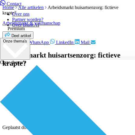
Contact
Home
Alle artikelen
Arbeidsmarkt huisartsenzorg: fictieve
krapte?
Over ons
Partner worden?
Arbeidsmarkt & vakmanschap
Over BiancAI
Premium
Deel artikel
Onze thema's
Facebook
WhatsApp
LinkedIn
Mail
Arbeidsmarkt huisartsenzorg: fictieve
krapte?
Onze thema's
Geplaatst door
Redactie