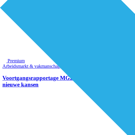
Premium
Arbeidsmarkt & vakmanschap
Voortgangsrapportage MGZ toont resultaten en
nieuwe kansen