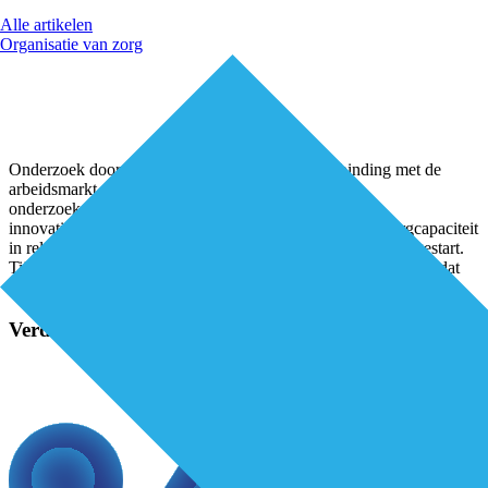
Alle artikelen
Organisatie van zorg
Onderzoek door PRO Groep wijst uit dat de verbinding met de
arbeidsmarkt suboptimaal is ingericht. Op basis van
onderzoeksresultaten is een methode, inclusief een
innovatieplatform, ontwikkeld waardoor zorgvraag en zorgcapaciteit
in relatie tot elkaar komen te staan. De eerste regio’s zijn al gestart.
Tijdelijke inzet Directeur-bestuurder Thijs van Kempen vertelt dat
PRO
...
Verder lezen?